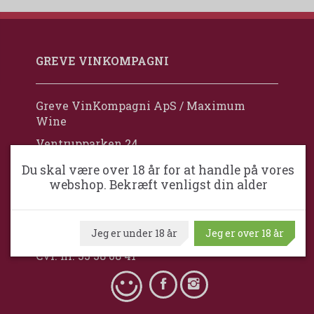
GREVE VINKOMPAGNI
Greve VinKompagni ApS / Maximum
Wine
Ventrupparken 24
DK-2670 Greve
Du skal være over 18 år for at handle på vores
webshop. Bekræft venligst din alder
Danmark
+45 24 92 77 88
mail@grevevinkompagni.dk
Jeg er under 18 år
Jeg er over 18 år
Cvr. nr. 35 38 08 41