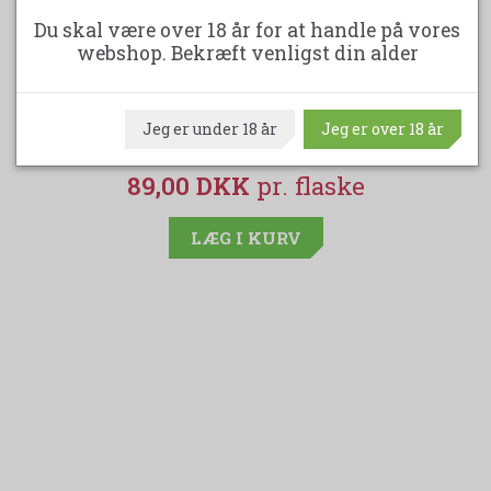
Du skal være over 18 år for at handle på vores
webshop. Bekræft venligst din alder
BORDEAUX CLAIRET CHATEAU TOUR CAILLET
2023
Jeg er under 18 år
Jeg er over 18 år
89,00 DKK
LÆG I KURV