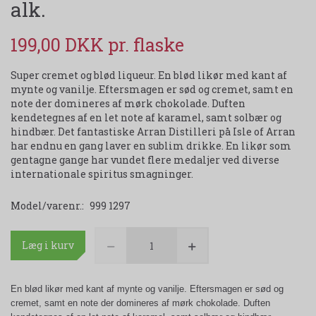
alk.
199,00 DKK
Super cremet og blød liqueur. En blød likør med kant af
mynte og vanilje. Eftersmagen er sød og cremet, samt en
note der domineres af mørk chokolade. Duften
kendetegnes af en let note af karamel, samt solbær og
hindbær. Det fantastiske Arran Distilleri på Isle of Arran
har endnu en gang laver en sublim drikke. En likør som
gentagne gange har vundet flere medaljer ved diverse
internationale spiritus smagninger.
Model/varenr.:
999 1297
Læg i kurv
En blød likør med kant af mynte og vanilje. Eftersmagen er sød og
cremet, samt en note der domineres af mørk chokolade. Duften