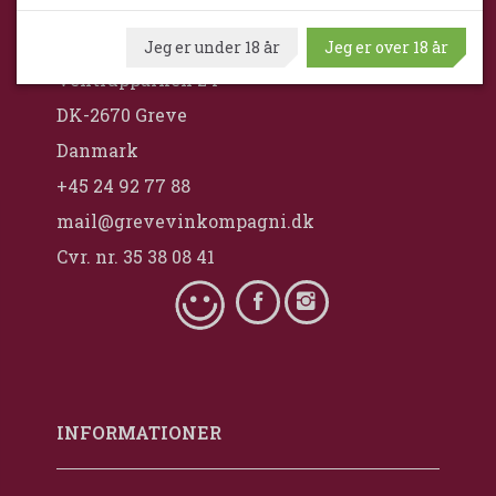
Greve VinKompagni ApS / Maximum
Wine
Jeg er under 18 år
Jeg er over 18 år
Ventrupparken 24
DK-2670 Greve
Danmark
+45 24 92 77 88
mail@grevevinkompagni.dk
Cvr. nr. 35 38 08 41
INFORMATIONER