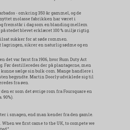
 Barbados - omkring 350 år gammel, og de
nyttet molasse fabrikken har været i
5, og fremstår i dag som en blanding mellem
å stedet blevet erklæret 100 % miljø rigtig.
ilsat sukker for at søde rommen.
lagringen, sikrer en naturlig sødme og en
n det var først fra 1906, hvor Rum Duty Act
dag. Før destilleredes der på plantagerne, men
 at kunne sælge sin bulk-rom. Mange handlere i
sten begyndte. Martin Doorly udviklede sig til
redes fra øen.
og den er som det øvrige rom fra Foursquare en
. 90%).
ugter i smagen, end man kender fra den gamle.
. When we first came to the UK, to compete we
ted.”