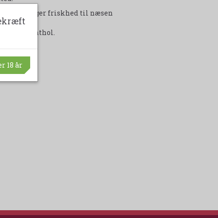
hi der bringer friskhed til næsen
ekræft
ange og menthol.
chili
r 18 år