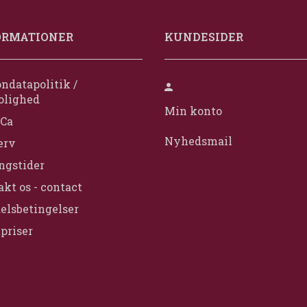
ORMATIONER
KUNDESIDER
ndatapolitik /
olighed
Min konto
Ca
Nyhedsmail
erv
ngstider
kt os - contact
elsbetingelser
priser