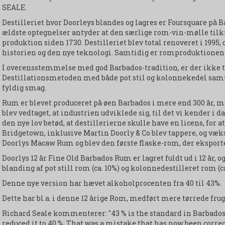
SEALE.
Destilleriet hvor Doorleys blandes og lagres er Foursquare på
ældste optegnelser antyder at den særlige rom-vin-mølle tilk
produktion siden 1730. Destilleriet blev total renoveret i 199
historien og den nye teknologi. Samtidig er romproduktionen p
I overensstemmelse med god Barbados-tradition, er der ikke t
Destillationsmetoden med både pot stil og kolonnekedel samt 
fyldig smag.
Rum er blevet produceret på øen Barbados i mere end 300 år, me
blev vedtaget, at industrien udviklede sig, til det vi kender i 
den nye lov betød, at destillerierne skulle have en licens, for
Bridgetown, inklusive Martin Doorly & Co blev tappere, og væk
Doorlys Macaw Rum og blev den første flaske-rom, der eksporte
Doorlys 12 år Fine Old Barbados Rum er lagret fuldt ud i 12 år, 
blanding af pot still rom (ca. 10%) og kolonnedestilleret rom (ca
Denne nye version har hævet alkoholprocenten fra 40 til 43%.
Dette har bl.a. i denne 12 årige Rom, medført mere tørrede fr
Richard Seale kommenterer: "43 % is the standard in Barbados
reduced it to 40 %. That was a mistake that has now been correc