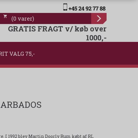
(
0
varer
)
GRATIS FRAGT v/ køb over
1000,-
RIT VALG 75,-
 BARBADOS
e. I 1992 blev Martin Doorly Rum købt af RL