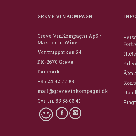
GREVE VINKOMPAGNI
INF
Greve VinKompagni ApS /
Perso
Maximum Wine
Fortr
Ventrupparken 24
HoRe
DK-2670 Greve
Erhv
Danmark
Åbni
+45 24 92 77 88
Konta
mail@grevevinkompagni.dk
Hand
Cvr. nr. 35 38 08 41
Fragt