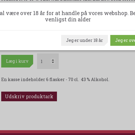
Duft: Bourbonnoter, rødvin og smørkage.
Masser
af kiwi og
litc
al være over 18 år for at handle på vores webshop. B
venligst din alder
Smag:
Gylden sirup og ristet kanel.
Cigareboks, shortbread, or
Eftersmag:
Creme brulee, cedertræ og et krydret strejf af røde 
Jeg er under 18 år
Jeg er ove
Kommentar:
Det rykker, en klasse dram til enhver lejlighed
Læg i kurv
En kasse indeholder 6 flasker - 70 cl. 43 % Alkohol.
Udskriv produktark