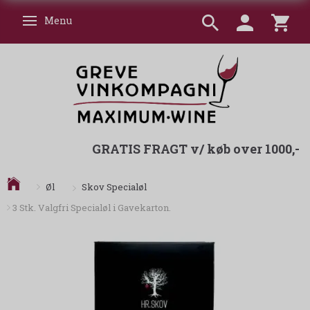
Menu
Skifte navigation
GRATIS FRAGT v/ køb over 1000,-
Skov Specialøl
Øl
3 Stk. Valgfri Specialøl i Gavekarton.