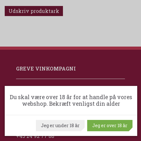
Udskriv produktark
GREVE VINKOMPAGNI
Greve VinKompagni ApS / Maximum
Wine
Du skal være over 18 år for at handle på vores
webshop. Bekræft venligst din alder
Ventrupparken 24
DK-2670 Greve
Jeg er under 18 år
Jeg er over 18 år
Danmark
+45 24 92 77 88