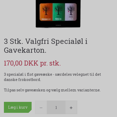
3 Stk. Valgfri Specialøl i
Gavekarton.
170,00 DKK
3 specialøl i flot gaveæske - særdeles velegnet til det
danske frokostbord.
Tilpas selv gaveæsken og vælg mellem varianterne.
Læg i kurv