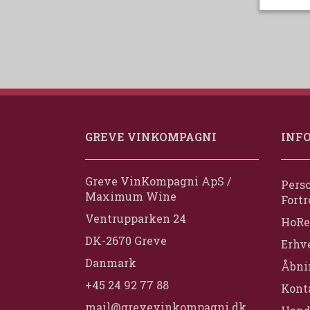
GREVE VINKOMPAGNI
INF
Greve VinKompagni ApS /
Perso
Maximum Wine
Fortr
Ventrupparken 24
HoRe
DK-2670 Greve
Erhv
Danmark
Åbni
+45 24 92 77 88
Konta
mail@grevevinkompagni.dk