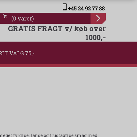
(
0
varer
)
GRATIS FRAGT v/ køb over
1000,-
RIT VALG 75,-
meget fyldige, lange og frugtagtige smag med