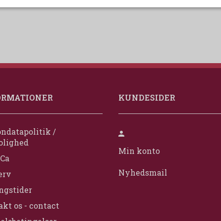
ORMATIONER
KUNDESIDER
ndatapolitik /
olighed
Min konto
Ca
Nyhedsmail
erv
ngstider
kt os - contact