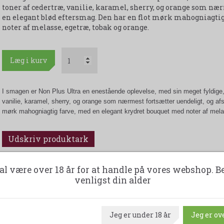
toner af cedertræ, vanilie, karamel, sherry, og orange som nær
en elegant blød eftersmag. Den har en flot mørk mahogniagtig
noter af melasse, egetræ, tobak og orange.
Læg i kurv
I smagen er Non Plus Ultra en enestående oplevelse, med sin meget fyldige,
vanilie, karamel, sherry, og orange som nærmest fortsætter uendeligt, og afs
mørk mahogniagtig farve, med en elegant krydret bouquet med noter af mela
Udskriv produktark
al være over 18 år for at handle på vores webshop. B
venligst din alder
Jeg er under 18 år
Jeg er ove