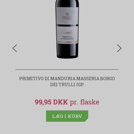
PRIMITIVO DI MANDURIA MASSERIA BORGO
I
DEI TRULLI IGP.
99,95 DKK
LÆG I KURV