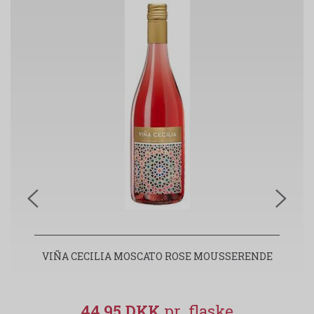
VIÑA CECILIA MOSCATO ROSE MOUSSERENDE
T
44,95 DKK