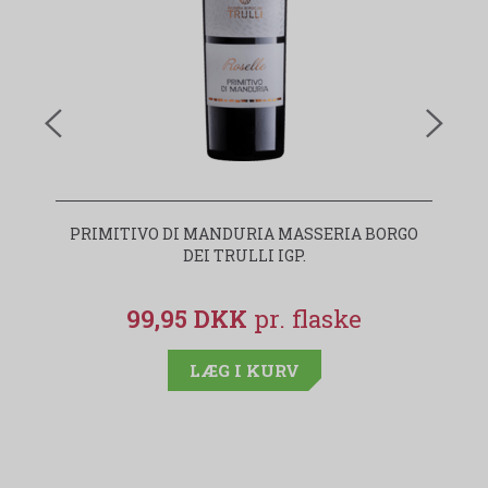
PRIMITIVO DI MANDURIA MASSERIA BORGO
I
DEI TRULLI IGP.
99,95 DKK
LÆG I KURV