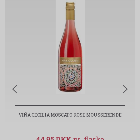
VIÑA CECILIA MOSCATO ROSE MOUSSERENDE
T
44,95 DKK