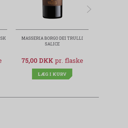
ISK
MASSERIA BORGO DEI TRULLI
PRIMITIVO M
SALICE
TRULLI
75,00 DKK
75,00 
LÆG I KURV
LÆG