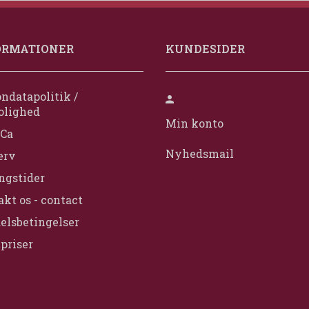
ORMATIONER
KUNDESIDER
ndatapolitik /
olighed
Min konto
Ca
Nyhedsmail
erv
ngstider
kt os - contact
elsbetingelser
priser