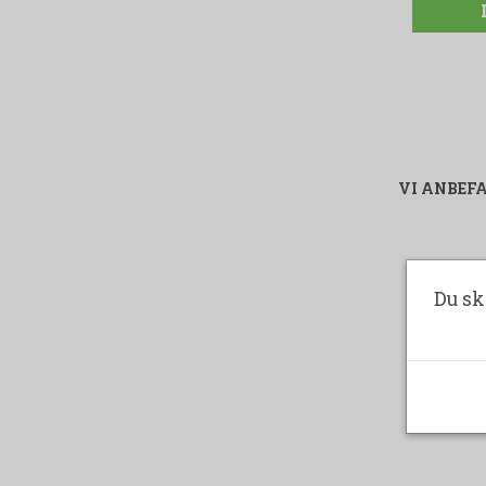
VI ANBEF
Du sk