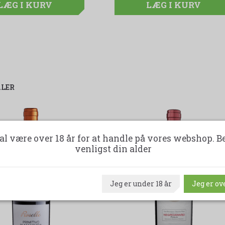
LÆG I KURV
LÆG I KURV
LÆG I KURV
ALER
al være over 18 år for at handle på vores webshop. B
venligst din alder
udsolgt-label
Jeg er under 18 år
Jeg er ove