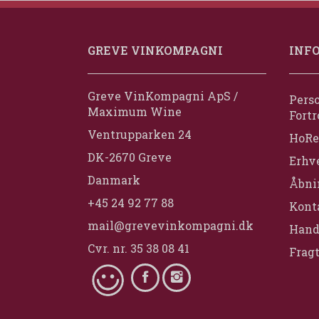
GREVE VINKOMPAGNI
INF
Greve VinKompagni ApS /
Perso
Maximum Wine
Fortr
Ventrupparken 24
HoRe
DK-2670 Greve
Erhv
Danmark
Åbni
+45 24 92 77 88
Konta
mail@grevevinkompagni.dk
Hand
Cvr. nr. 35 38 08 41
Fragt