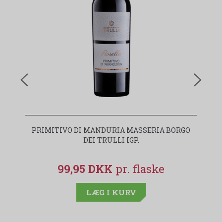
PRIMITIVO DI MANDURIA MASSERIA BORGO
I
DEI TRULLI IGP.
99,95 DKK
LÆG I KURV