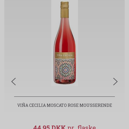
VIÑA CECILIA MOSCATO ROSE MOUSSERENDE
V
44,95 DKK