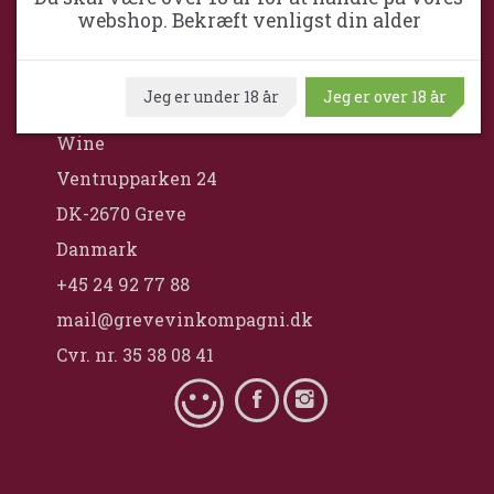
webshop. Bekræft venligst din alder
GREVE VINKOMPAGNI
Jeg er under 18 år
Jeg er over 18 år
Greve VinKompagni ApS / Maximum
Wine
Ventrupparken 24
DK-2670 Greve
Danmark
+45 24 92 77 88
mail@grevevinkompagni.dk
Cvr. nr. 35 38 08 41