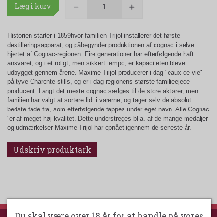
Læg i kurv
Historien starter i 1859
hvor familien Trijol installerer det første
destilleringsapparat, og påbegynder produktionen af cognac i selve
hjertet af Cognac-regionen. Fire generationer har efterfølgende haft
ansvaret, og i et roligt, men sikkert tempo, er kapaciteten blevet
udbygget gennem årene. Maxime Trijol producerer i dag "eaux-de-vie"
på tyve Charente-stills, og er i dag regionens største familieejede
producent. Langt det meste cognac sælges til de store aktører, men
familien har valgt at sortere lidt i varerne, og tager selv de absolut
bedste fade fra, som efterfølgende tappes under eget navn. Alle Cognac
´er af meget høj kvalitet. Dette understreges bl.a. af de mange medaljer
og udmærkelser Maxime Trijol har opnået igennem de seneste år.
Udskriv produktark
Du skal være over 18 år for at handle på vores