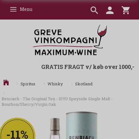
Menu
Skifte navigation
GRATIS FRAGT v/ køb over 1000,-
Skotland
Spiritus
Whisky
Benriach - The Original Ten - 10YO Speyside Single Malt -
Bourbon/Sherry/Virgin Oak
-11%