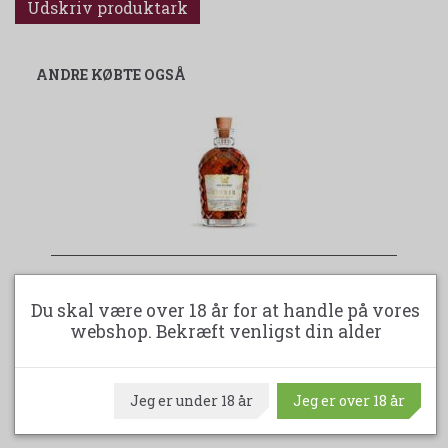
Udskriv produktark
ANDRE KØBTE OGSÅ
OLD ST. CROIX (A.H.RIISE) ELIXIR ORANGE
GROVE
Du skal være over 18 år for at handle på vores
webshop. Bekræft venligst din alder
355,00 DKK
Jeg er under 18 år
Jeg er over 18 år
LÆG I KURV