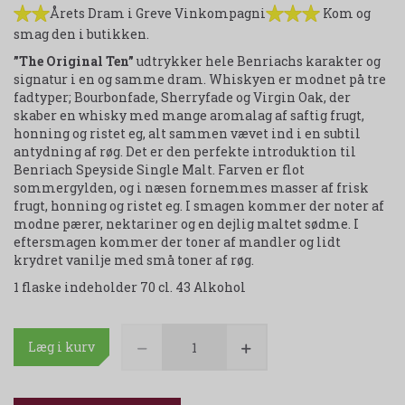
Årets Dram i Greve Vinkompagni
Kom og
smag den i butikken.
”The Original Ten”
udtrykker hele Benriachs karakter og
signatur i en og samme dram. Whiskyen er modnet på tre
fadtyper; Bourbonfade, Sherryfade og Virgin Oak, der
skaber en whisky med mange aromalag af saftig frugt,
honning og ristet eg, alt sammen vævet ind i en subtil
antydning af røg. Det er den perfekte introduktion til
Benriach Speyside Single Malt. Farven er flot
sommergylden, og i næsen fornemmes masser af frisk
frugt, honning og ristet eg. I smagen kommer der noter af
modne pærer, nektariner og en dejlig maltet sødme. I
eftersmagen kommer der toner af mandler og lidt
krydret vanilje med små toner af røg.
1 flaske indeholder 70 cl. 43 Alkohol
Læg i kurv