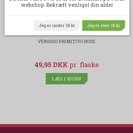
webshop. Bekræft venligst din alder
Jeg er under 18 år
Jeg er over 18 år
VEROSSO PRIMITIVO ROSE
V
49,95 DKK
LÆG I KURV