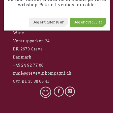
webshop. Bekræft venligst din alder
GREVE VINKOMPAGNI
Jeg er under 18 år
Jeg er over 18 år
Greve VinKompagni ApS / Maximum
Wine
Ventrupparken 24
DK-2670 Greve
Danmark
+45 24 92 77 88
mail@grevevinkompagni.dk
Cvr. nr. 35 38 08 41