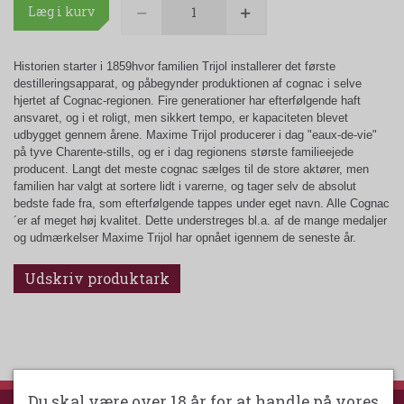
Læg i kurv
Historien starter i 1859
hvor familien Trijol installerer det første
destilleringsapparat, og påbegynder produktionen af cognac i selve
hjertet af Cognac-regionen. Fire generationer har efterfølgende haft
ansvaret, og i et roligt, men sikkert tempo, er kapaciteten blevet
udbygget gennem årene. Maxime Trijol producerer i dag "eaux-de-vie"
på tyve Charente-stills, og er i dag regionens største familieejede
producent. Langt det meste cognac sælges til de store aktører, men
familien har valgt at sortere lidt i varerne, og tager selv de absolut
bedste fade fra, som efterfølgende tappes under eget navn. Alle Cognac
´er af meget høj kvalitet. Dette understreges bl.a. af de mange medaljer
og udmærkelser Maxime Trijol har opnået igennem de seneste år.
Udskriv produktark
Du skal være over 18 år for at handle på vores