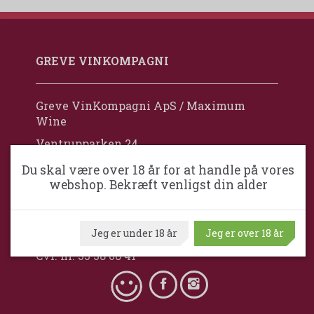
GREVE VINKOMPAGNI
Greve VinKompagni ApS / Maximum
Wine
Ventrupparken 24
DK-2670 Greve
Du skal være over 18 år for at handle på vores
webshop. Bekræft venligst din alder
Danmark
+45 24 92 77 88
mail@grevevinkompagni.dk
Jeg er under 18 år
Jeg er over 18 år
Cvr. nr. 35 38 08 41