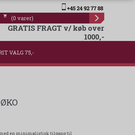
(
0
varer
)
GRATIS FRAGT v/ køb over
1000,-
RIT VALG 75,-
t ØKO
 med en minimalistisk tilgang til