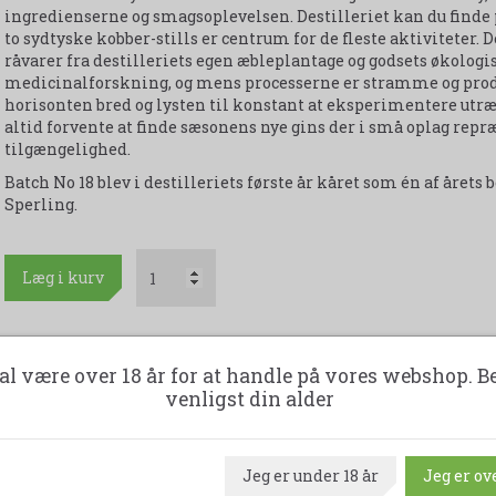
ingredienserne og smagsoplevelsen. Destilleriet kan du finde
to sydtyske kobber-stills er centrum for de fleste aktiviteter
råvarer fra destilleriets egen æbleplantage og godsets økologi
medicinalforskning, og mens processerne er stramme og produ
horisonten bred og lysten til konstant at eksperimentere utræt
altid forvente at finde sæsonens nye gins der i små oplag repr
tilgængelighed.
Batch No 18 blev i destilleriets første år kåret som én af årets
Sperling.
Læg i kurv
1 flaske indeholder 70 cl. 45,4 % Alkohol
al være over 18 år for at handle på vores webshop. B
venligst din alder
Udskriv produktark
Jeg er under 18 år
Jeg er ove