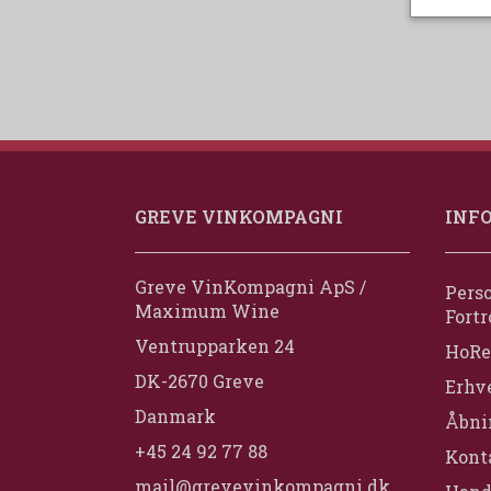
GREVE VINKOMPAGNI
INF
Greve VinKompagni ApS /
Perso
Maximum Wine
Fortr
Ventrupparken 24
HoRe
DK-2670 Greve
Erhv
Danmark
Åbni
+45 24 92 77 88
Konta
mail@grevevinkompagni.dk