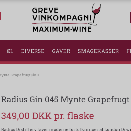
ØL
DIVERSE
GAVER
SMAGEKASSER
F
Mynte Grapefrugt ØKO
Radius Gin 045 Mynte Grapefrug
349,00 DKK
Radius Distillery laver moderne fortolkninger af London Dry,