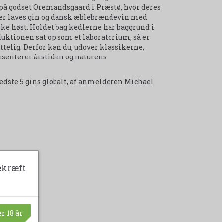
 på godset Oremandsgaard i Præstø, hvor deres
. Der laves gin og dansk æblebrændevin med
ske høst. Holdet bag kedlerne har baggrund i
ktionen sat op som et laboratorium, så er
telig. Derfor kan du, udover klassikerne,
æsenterer årstiden og naturens
 bedste 5 gins globalt, af anmelderen Michael
ekræft
r 18 år