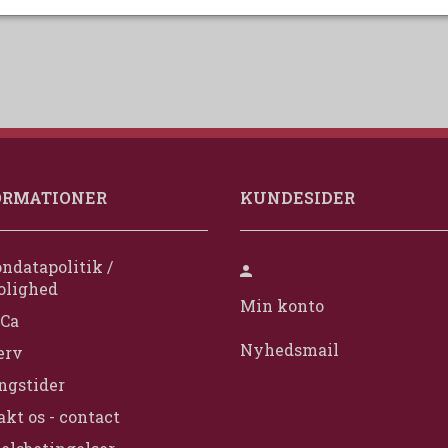
ORMATIONER
KUNDESIDER
ndatapolitik /
olighed
Min konto
Ca
Nyhedsmail
erv
ngstider
kt os - contact