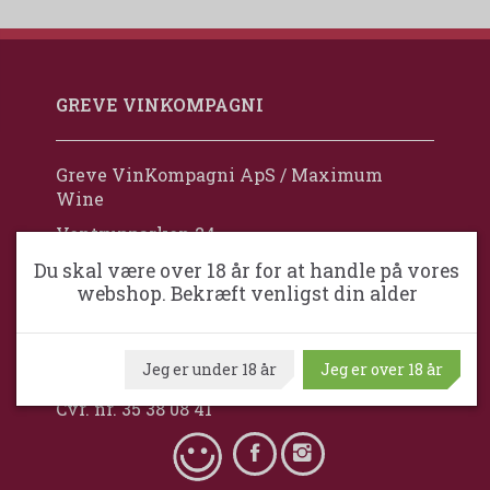
GREVE VINKOMPAGNI
Greve VinKompagni ApS / Maximum
Wine
Ventrupparken 24
DK-2670 Greve
Du skal være over 18 år for at handle på vores
webshop. Bekræft venligst din alder
Danmark
+45 24 92 77 88
Jeg er under 18 år
Jeg er over 18 år
mail@grevevinkompagni.dk
Cvr. nr. 35 38 08 41