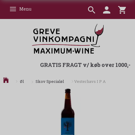
Menu
Skifte navigation
GRATIS FRAGT v/ køb over 1000,-
Skov Specialøl
Øl
Vesterhavs I P A