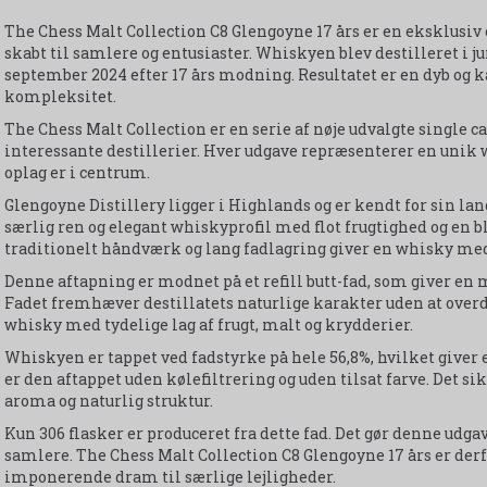
The Chess Malt Collection C8 Glengoyne 17 års er en eksklusiv
skabt til samlere og entusiaster. Whiskyen blev destilleret i ju
september 2024 efter 17 års modning. Resultatet er en dyb og
kompleksitet.
The Chess Malt Collection er en serie af nøje udvalgte single 
interessante destillerier. Hver udgave repræsenterer en unik 
oplag er i centrum.
Glengoyne Distillery ligger i Highlands og er kendt for sin 
særlig ren og elegant whiskyprofil med flot frugtighed og en
traditionelt håndværk og lang fadlagring giver en whisky med
Denne aftapning er modnet på et refill butt-fad, som giver en
Fadet fremhæver destillatets naturlige karakter uden at over
whisky med tydelige lag af frugt, malt og krydderier.
Whiskyen er tappet ved fadstyrke på hele 56,8%, hvilket giver
er den aftappet uden kølefiltrering og uden tilsat farve. Det
aroma og naturlig struktur.
Kun 306 flasker er produceret fra dette fad. Det gør denne udga
samlere. The Chess Malt Collection C8 Glengoyne 17 års er de
imponerende dram til særlige lejligheder.