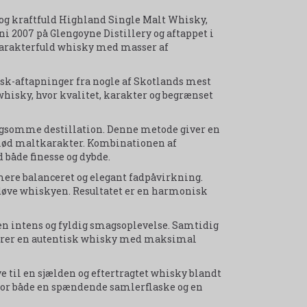
 og kraftfuld Highland Single Malt Whisky,
ni 2007 på Glengoyne Distillery og aftappet i
 karakterfuld whisky med masser af
cask-aftapninger fra nogle af Skotlands mest
whisky, hvor kvalitet, karakter og begrænset
langsomme destillation. Denne metode giver en
 blød maltkarakter. Kombinationen af
 både finesse og dybde.
 mere balanceret og elegant fadpåvirkning.
døve whiskyen. Resultatet er en harmonisk
 en intens og fyldig smagsoplevelse. Samtidig
 sikrer en autentisk whisky med maksimal
ve til en sjælden og eftertragtet whisky blandt
rfor både en spændende samlerflaske og en