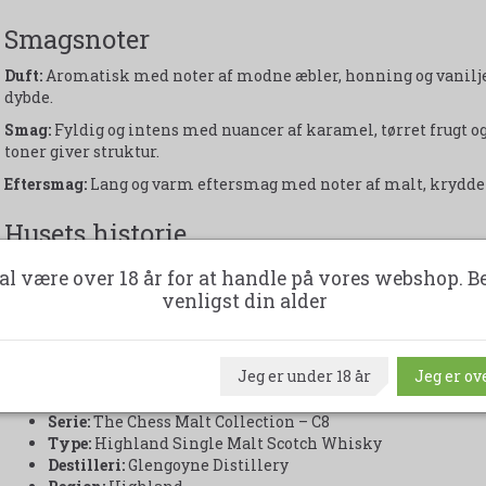
Smagsnoter
Duft:
Aromatisk med noter af modne æbler, honning og vanilje. 
dybde.
Smag:
Fyldig og intens med nuancer af karamel, tørret frugt og
toner giver struktur.
Eftersmag:
Lang og varm eftersmag med noter af malt, krydder
Husets historie
The Chess Malt Collection er skabt med fokus på unikke single 
al være over 18 år for at handle på vores webshop. B
Serien hylder både whiskyens håndværk og skakspillets strate
venligst din alder
brik i samlingen.
Whiskyerne udvælges nøje fra individuelle fade og aftappes i s
autenticitet. Resultatet er eksklusive aftapninger med tydeligt 
Jeg er under 18 år
Jeg er ove
Produktnavn:
The Chess Malt Collection C8 Glengoyne 17
Serie:
The Chess Malt Collection – C8
Type:
Highland Single Malt Scotch Whisky
Destilleri:
Glengoyne Distillery