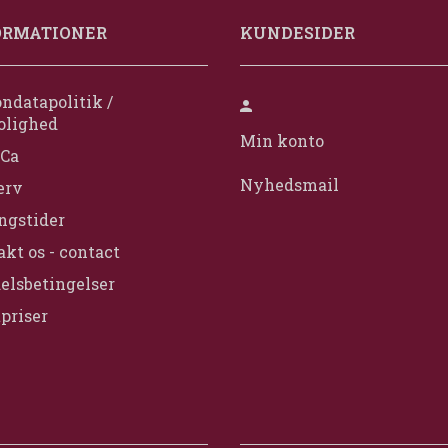
ORMATIONER
KUNDESIDER
ndatapolitik /
olighed
Min konto
Ca
Nyhedsmail
erv
ngstider
kt os - contact
elsbetingelser
priser