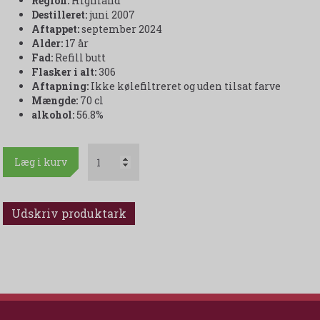
Region:
Highland
Destilleret:
juni 2007
Aftappet:
september 2024
Alder:
17 år
Fad:
Refill butt
Flasker i alt:
306
Aftapning:
Ikke kølefiltreret og uden tilsat farve
Mængde:
70 cl
alkohol:
56.8%
Læg i kurv
Udskriv produktark