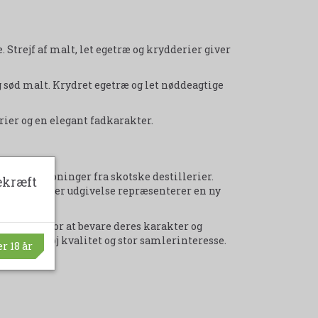
Strejf af malt, let egetræ og krydderier giver
 sød malt. Krydret egetræ og let nøddeagtige
ier og en elegant fadkarakter.
cask-aftapninger fra skotske destillerier.
ekræft
gi, hvor hver udgivelse repræsenterer en ny
må oplag for at bevare deres karakter og
terroir, høj kvalitet og stor samlerinteresse.
r 18 år
 års