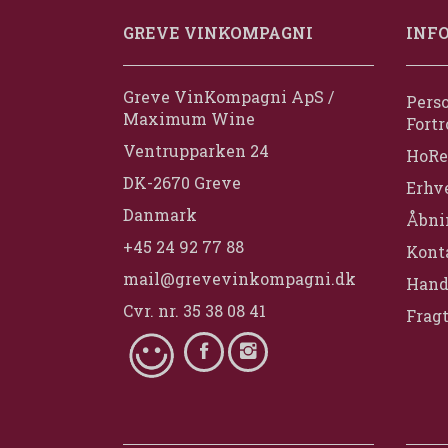
GREVE VINKOMPAGNI
INF
Greve VinKompagni ApS /
Perso
Maximum Wine
Fortr
Ventrupparken 24
HoRe
DK-2670 Greve
Erhv
Danmark
Åbni
+45 24 92 77 88
Konta
mail@grevevinkompagni.dk
Hand
Cvr. nr. 35 38 08 41
Fragt