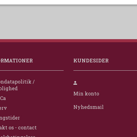
ORMATIONER
KUNDESIDER
ndatapolitik /
olighed
Min konto
Ca
Nyhedsmail
erv
ngstider
kt os - contact