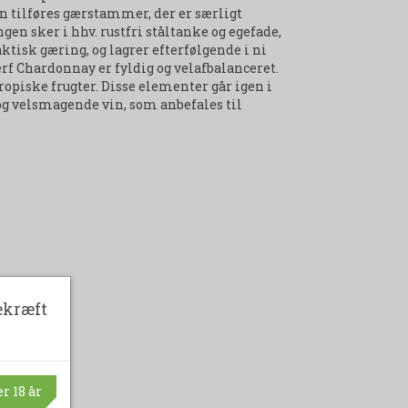
 tilføres gærstammer, der er særligt
en sker i hhv. rustfri ståltanke og egefade,
tisk gæring, og lagrer efterfølgende i ni
f Chardonnay er fyldig og velafbalanceret.
piske frugter. Disse elementer går igen i
 og velsmagende vin, som anbefales til
ekræft
r 18 år