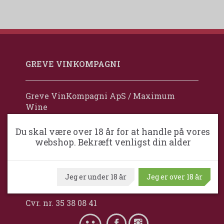
GREVE VINKOMPAGNI
Greve VinKompagni ApS / Maximum
Wine
Ventrupparken 24
Du skal være over 18 år for at handle på vores
DK-2670 Greve
webshop. Bekræft venligst din alder
Danmark
+45 24 92 77 88
Jeg er under 18 år
Jeg er over 18 år
mail@grevevinkompagni.dk
Cvr. nr. 35 38 08 41