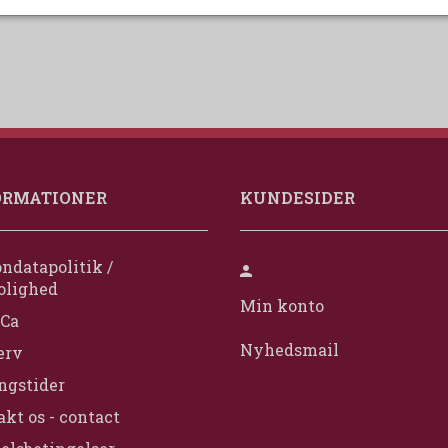
ORMATIONER
KUNDESIDER
ndatapolitik /
olighed
Min konto
Ca
Nyhedsmail
erv
ngstider
kt os - contact