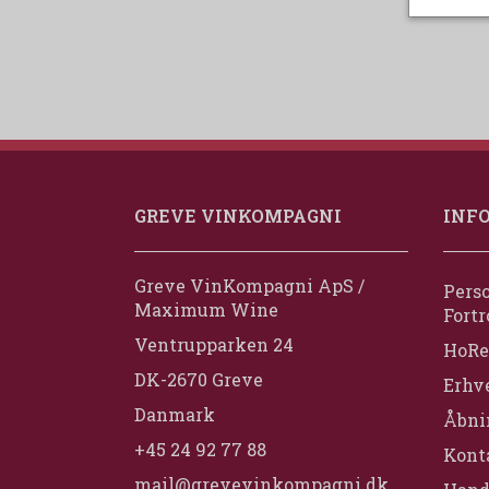
GREVE VINKOMPAGNI
INF
Greve VinKompagni ApS /
Perso
Maximum Wine
Fortr
Ventrupparken 24
HoRe
DK-2670 Greve
Erhv
Danmark
Åbni
+45 24 92 77 88
Konta
mail@grevevinkompagni.dk