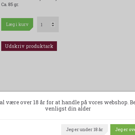
Ca. 85 gr.
Læg i kurv
Udskriv produktark
al være over 18 år for at handle på vores webshop. B
venligst din alder
Jeg er under 18 år
Jeg er ove