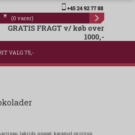
(
0
varer
)
GRATIS FRAGT v/ køb over
1000,-
RIT VALG 75,-
okolader
rcipan, lakrids, nougat, karamel og citron