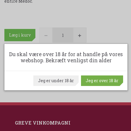
entire Médoc.
Læg i kurv
Du skal være over 18 år for at handle på vores
En kasse indeholder 12 flasker - 75 cl.
webshop. Bekræft venligst din alder
Udskriv produktark
Jeg er under 18 år
Jeg er over 18 år
GREVE VINKOMPAGNI