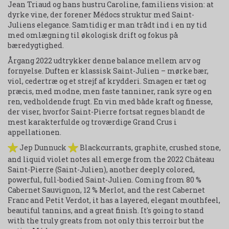
Jean Triaud og hans hustru Caroline, familiens vision: at
dyrke vine, der forener Médocs struktur med Saint-
Juliens elegance. Samtidig er man trådt ind i en ny tid
med omlægning til økologisk drift og fokus på
bæredygtighed.
Årgang 2022 udtrykker denne balance mellem arv og
fornyelse. Duften er klassisk Saint-Julien – mørke bær,
viol, cedertræ og et strejf af krydderi. Smagen er tæt og
præcis, med modne, men faste tanniner, rank syre og en
ren, vedholdende frugt. En vin med både kraft og finesse,
der viser, hvorfor Saint-Pierre fortsat regnes blandt de
mest karakterfulde og troværdige Grand Crus i
appellationen.
Jep Dunnuck
Blackcurrants, graphite, crushed stone,
and liquid violet notes all emerge from the 2022 Château
Saint-Pierre (Saint-Julien), another deeply colored,
powerful, full-bodied Saint-Julien. Coming from 80 %
Cabernet Sauvignon, 12 % Merlot, and the rest Cabernet
Franc and Petit Verdot, it has a layered, elegant mouthfeel,
beautiful tannins, and a great finish. It's going to stand
with the truly greats from not only this terroir but the