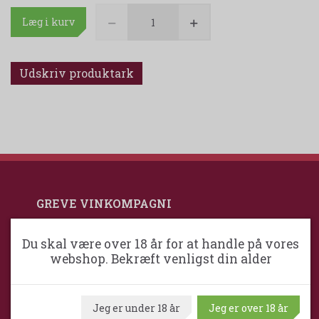
Læg i kurv
Udskriv produktark
GREVE VINKOMPAGNI
Du skal være over 18 år for at handle på vores
Greve VinKompagni ApS / Maximum
webshop. Bekræft venligst din alder
Wine
Ventrupparken 24
Jeg er under 18 år
Jeg er over 18 år
DK-2670 Greve