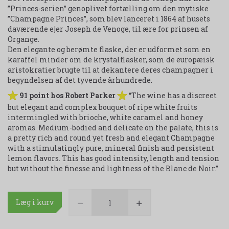
”Princes-serien” genoplivet fortælling om den mytiske
”Champagne Princes”, som blev lanceret i 1864 af husets
daværende ejer Joseph de Venoge, til ære for prinsen af
Organge.
Den elegante og berømte flaske, der er udformet som en
karaffel minder om de krystalflasker, som de europæisk
aristokratier brugte til at dekantere deres champagner i
begyndelsen af det tyvende århundrede.
91 point hos Robert Parker
“The wine has a discreet
but elegant and complex bouquet of ripe white fruits
intermingled with brioche, white caramel and honey
aromas. Medium-bodied and delicate on the palate, this is
a pretty rich and round yet fresh and elegant Champagne
with a stimulatingly pure, mineral finish and persistent
lemon flavors. This has good intensity, length and tension
but without the finesse and lightness of the Blanc de Noir.”
Læg i kurv