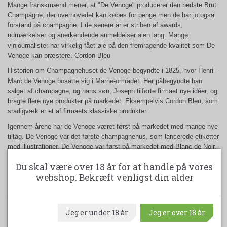
Mange franskmænd mener, at "De Venoge" producerer den bedste Brut
Champagne, der overhovedet kan købes for penge men de har jo også
forstand på champagne. I de senere år er striben af awards,
udmærkelser og anerkendende anmeldelser alen lang. Mange
vinjournalister har virkelig fået øje på den fremragende kvalitet som De
Venoge kan præstere. Cordon Bleu
Historien om Champagnehuset de Venoge begyndte i 1825, hvor Henri-
Marc de Venoge bosatte sig i Marne-området. Her påbegyndte han
salget af champagne, og hans søn, Joseph tilførte firmaet nye idéer, og
bragte flere nye produkter på markedet. Eksempelvis Cordon Bleu, som
stadigvæk er et af firmaets klassiske produkter.
Igennem årene har de Venoge været først på markedet med mange nye
tiltag. De Venoge var det første champagnehus, som lancerede etiketter
med illustrationer, De Venoge var først på markedet med Blanc de Noir,
De Venoge producerede i 1858 den første specielle Cuvée, Vin des
Du skal være over 18 år for at handle på vores
Princes, De Venoge var det første champagnehus, som via en
webshop. Bekræft venligst din alder
informativ bagsideetiket informerede forbrugerne om flaskernes indhold
og De Venoge lancerede de første champagneflasker, produceret af
ægte krystalglas. I de senere år, er striben af udmærkelser og
anerkendende anmeldelser alen lang.
Jeg er under 18 år
Jeg er over 18 år
En kasse indeholder 6 flasker. 75 cl.