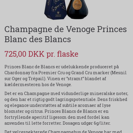
Champagne de Venoge Princes
Blanc des Blancs
725,00 DKK
Princes Blanc de Blancs er udelukkende produceret på
Chardonnay fra Premier Cru og Grand Cru marker (Mesnil
sur Oger og Trépail). Vinen er ”stramt” blandet af
kældermesteren hos de Venoge.
Det er en Champagne med vidunderlige mineralske noter,
og den har et rigtig godt lagringspotentiale. Dens friskhed
og elegance understøttes af subtile aromaer af lyse
blomster og citrus. Princes Blancs de Blancs er en
fortryllende aperitif ligesom den med fordel kan
anvendes til lette forretter. Dosagen udgør 6g/liter.
Det velrespekterede Champagnehus de Venoge har med