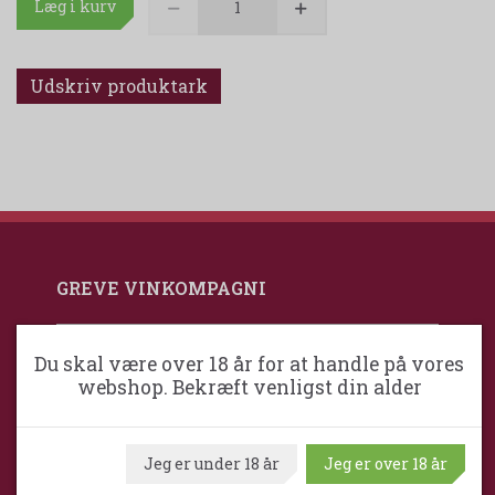
Læg i kurv
Udskriv produktark
GREVE VINKOMPAGNI
Greve VinKompagni ApS / Maximum
Du skal være over 18 år for at handle på vores
Wine
webshop. Bekræft venligst din alder
Ventrupparken 24
DK-2670 Greve
Jeg er under 18 år
Jeg er over 18 år
Danmark