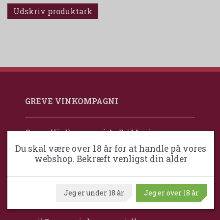
Udskriv produktark
GREVE VINKOMPAGNI
Greve VinKompagni ApS / Maximum
Wine
Du skal være over 18 år for at handle på vores
webshop. Bekræft venligst din alder
Ventrupparken 24
DK-2670 Greve
Danmark
Jeg er under 18 år
Jeg er over 18 år
+45 24 92 77 88