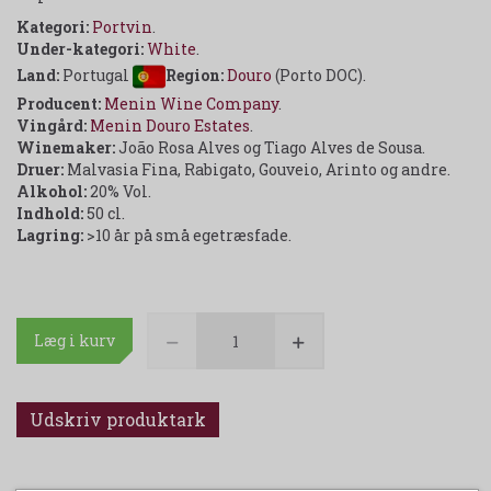
Kategori:
Portvin
.
Under-kategori:
White
.
Land:
Portugal
Region:
Douro
(Porto DOC).
Producent:
Menin Wine Company
.
Vingård:
Menin Douro Estates
.
Winemaker:
João Rosa Alves og Tiago Alves de Sousa.
Druer:
Malvasia Fina, Rabigato, Gouveio, Arinto og andre.
Alkohol:
20% Vol.
Indhold:
50 cl.
Lagring:
>10 år på små egetræsfade.
Læg i kurv
Udskriv produktark