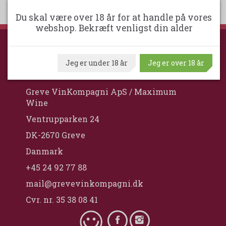
Du skal være over 18 år for at handle på vores
webshop. Bekræft venligst din alder
GREVE VINKOMPAGNI
Jeg er under 18 år
Jeg er over 18 år
Greve VinKompagni ApS / Maximum
Wine
Ventrupparken 24
DK-2670 Greve
Danmark
+45 24 92 77 88
mail@grevevinkompagni.dk
Cvr. nr. 35 38 08 41