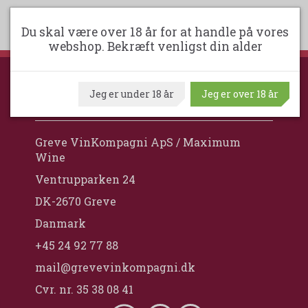
Du skal være over 18 år for at handle på vores
webshop. Bekræft venligst din alder
Jeg er under 18 år
Jeg er over 18 år
GREVE VINKOMPAGNI
Greve VinKompagni ApS / Maximum
Wine
Ventrupparken 24
DK-2670 Greve
Danmark
+45 24 92 77 88
mail@grevevinkompagni.dk
Cvr. nr. 35 38 08 41