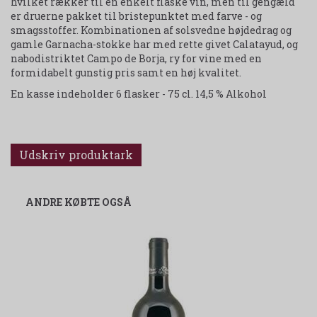
hvilket rækker til en enkelt flaske vin, men til gengæld
er druerne pakket til bristepunktet med farve - og
smagsstoffer. Kombinationen af solsvedne højdedrag og
gamle Garnacha-stokke har med rette givet Calatayud, og
nabodistriktet Campo de Borja, ry for vine med en
formidabelt gunstig pris samt en høj kvalitet.
En kasse indeholder 6 flasker - 75 cl. 14,5 % Alkohol
Udskriv produktark
ANDRE KØBTE OGSÅ