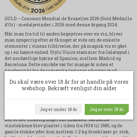
GULD – Concours Mondial de Bruxelles 2026 (Gold Médaille
d’Or) - medaljevinder i 2026 med denne årgang 2024.
Når man fra tid til anden begejstres over en vin, bliver
man nysgerrig efter at få noget at vide om de enkelte
elementer i vinens tilblivelse, der på magisk vis er gået
op i en højere enhed. Stylo Unico stammer fra Calatayud i
det nordøstlige hjørne af Spanien, mellem Madrid og
Barcelona. Dette område var for mange år siden et
knudepunkt for de romerske legioner på ruten mod
Gallien og har derfor været et hjemsted for dyrkning af
Du skal være over 18 år for at handle på vores
vin i flere tusind år. I Calatayud er der tørt og gloende hedt,
webshop. Bekræft venligst din alder
heldigvis er en jordbund rig på mergel og skifer god til at
holde på vandet. Desuden nyder druerne i vækstsæsonen
godt af de friske vinde og kølige nætter på vinmarkerne,
der er beliggende i 850-1050 meters højde. ”Old vines”,
Jeg er under 18 år
Jeg er over 18 år
gamle vinstokke, kan man læse på mange etiketter, men
her er der virkelig noget om snakken. Garnacha-
vinstokkene blev plantet i tiden fra 1934 til 1980, og de
gamle stokke yder kun mellem 1-2 kg drueklaser pr. stok,