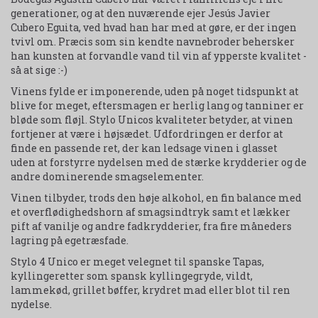
generationer, og at den nuværende ejer Jesús Javier
Cubero Eguita, ved hvad han har med at gøre, er der ingen
tvivl om. Præcis som sin kendte navnebroder behersker
han kunsten at forvandle vand til vin af ypperste kvalitet -
så at sige :-)
Vinens fylde er imponerende, uden på noget tidspunkt at
blive for meget, eftersmagen er herlig lang og tanniner er
bløde som fløjl. Stylo Unicos kvaliteter betyder, at vinen
fortjener at være i højsædet. Udfordringen er derfor at
finde en passende ret, der kan ledsage vinen i glasset
uden at forstyrre nydelsen med de stærke krydderier og de
andre dominerende smagselementer.
Vinen tilbyder, trods den høje alkohol, en fin balance med
et overflødighedshorn af smagsindtryk samt et lækker
pift af vanilje og andre fadkrydderier, fra fire måneders
lagring på egetræsfade.
Stylo 4 Unico er meget velegnet til spanske Tapas,
kyllingeretter som spansk kyllingegryde, vildt,
lammekød, grillet bøffer, krydret mad eller blot til ren
nydelse.