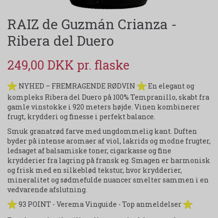
RAIZ de Guzmán Crianza -
Ribera del Duero
249,00 DKK
NYHED – FREMRAGENDE RØDVIN
En elegant og
kompleks Ribera del Duero på 100% Tempranillo, skabt fra
gamle vinstokke i 920 meters højde. Vinen kombinerer
frugt, krydderi og finesse i perfekt balance.
Smuk granatrød farve med ungdommelig kant. Duften
byder på intense aromaer af viol, lakrids og modne frugter,
ledsaget af balsamiske toner, cigarkasse og fine
krydderier fra lagring på fransk eg. Smagen er harmonisk
og frisk med en silkeblød tekstur, hvor krydderier,
mineralitet og sødmefulde nuancer smelter sammen i en
vedvarende afslutning.
93 POINT - Verema Vinguide - Top anmeldelser