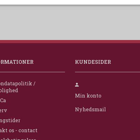
ORMATIONER
KUNDESIDER
ndatapolitik /
olighed
Min konto
Ca
Nyhedsmail
erv
ngstider
kt os - contact