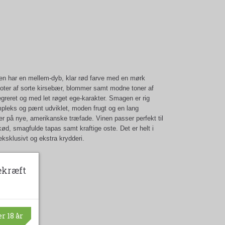
Den har en mellem-dyb, klar rød farve med en mørk
noter af sorte kirsebær, blommer samt modne toner af
egreret og med let røget ege-karakter. Smagen er rig
mpleks og pænt udviklet, moden frugt og en lang
r på nye, amerikanske træfade. Vinen passer perfekt til
kød, smagfulde tapas samt kraftige oste. Det er helt i
eksklusivt og ekstra krydderi.
ekræft
r 18 år