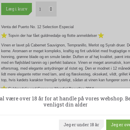
Læg i kurv
Venta del Puerto No. 12 Selection Especial
Topvin der har fået guldmedalje og flotte anmeldelser
Vinen er lavet på Cabernet Sauvignon, Tempranillo, Merlot og Syrah druer. 
kerne. Aromaen er meget kompleks, kraftig og fint udviklet med frugtagtige 
honning, grønne blade og en smule læder. Duften er af høj kvalitet, pænt int
med en fløjlsblød tannin og i perfekt balance. Vinen er meget aromatisk, ko
eftersmag, med elegante antydninger af ristet eg. Den er modnet i 12 månede
lidt mere elegante retter med lam, and og flæskesteg, oksekød, vildt, grillet 
top, hvis kødets karakter fremgår tydeligt, sådan at vinen kan fungerer som 
Guldmedalje ved Concours Mondial Bruxelles 2014
Sølvmdalje ved IWSC
al være over 18 år for at handle på vores webshop. B
venligst din alder
En kasse indeholder 6 flasker - 75 cl. 14,5 % Alkohol.
Jeg er under 18 år
Jeg er ove
Udskriv produktark