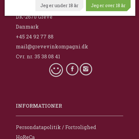
Jeg er under 18 år
Jeg er over 18 år
Ventrupparken 24
DK-2670 Greve
Danmark
+45 24 92 77 88
mail@grevevinkompagni.dk
Cvr. nr. 35 38 08 41
INFORMATIONER
Persondatapolitik / Fortrolighed
HoReCa