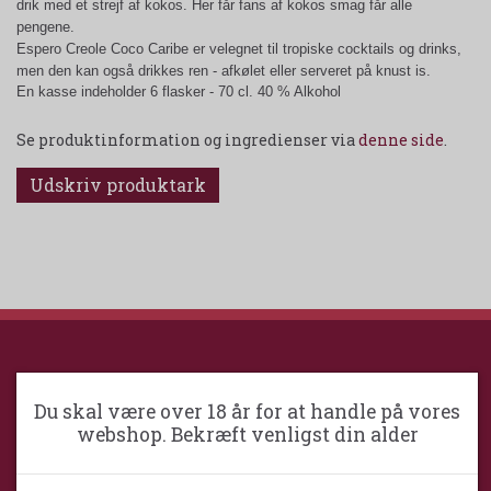
drik med et strejf af kokos. Her får fans af kokos smag får alle
pengene.
Espero Creole Coco Caribe er velegnet til tropiske cocktails og drinks,
men den kan også drikkes ren - afkølet eller serveret på knust is.
En kasse indeholder 6 flasker - 70 cl. 40 % Alkohol
Se produktinformation og ingredienser via
denne side
.
Udskriv produktark
GREVE VINKOMPAGNI
Du skal være over 18 år for at handle på vores
webshop. Bekræft venligst din alder
Greve VinKompagni ApS / Maximum
Wine