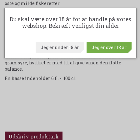
oste og milde fiskeretter.
Druerne til denne vin kommer fra Markus Molitors
Du skal være over 18 år for at handle på vores
marker langs med floden. Alle marker er meget stejle
webshop. Bekræft venligst din alder
med op til 50 år gamle vinstokke. Druerne høstes i hånden
og gæringen foregår naturligt, kun med druernes egen gær.
Efter gæringen på store egetræsfade, ligger vinen i en
periode på ståltanke med bundfaldet, for at få yderligere
Jeg er under 18 år
Jeg er over 18 år
kompleksitet i vinen. Vinen har lige under 10 gram
restsukker per liter, men det balanceres af mere end 7
gram syre, hvilket er med til at give vinen den flotte
balance.
En kasse indeholder 6 fl. - 100 cl.
Udskriv produktark