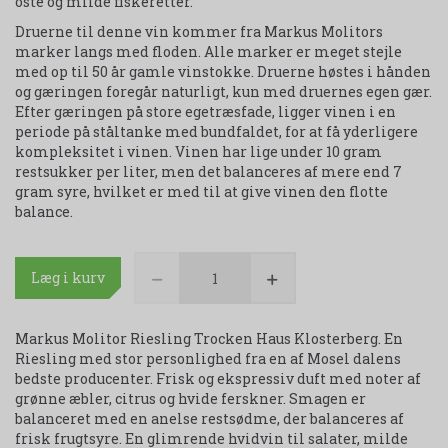
oste og milde fiskeretter.
Druerne til denne vin kommer fra Markus Molitors
marker langs med floden. Alle marker er meget stejle
med op til 50 år gamle vinstokke. Druerne høstes i hånden
og gæringen foregår naturligt, kun med druernes egen gær.
Efter gæringen på store egetræsfade, ligger vinen i en
periode på ståltanke med bundfaldet, for at få yderligere
kompleksitet i vinen. Vinen har lige under 10 gram
restsukker per liter, men det balanceres af mere end 7
gram syre, hvilket er med til at give vinen den flotte
balance.
Læg i kurv
Markus Molitor Riesling Trocken Haus Klosterberg. En
Riesling med stor personlighed fra en af Mosel dalens
bedste producenter. Frisk og ekspressiv duft med noter af
grønne æbler, citrus og hvide ferskner. Smagen er
balanceret med en anelse restsødme, der balanceres af
frisk frugtsyre. En glimrende hvidvin til salater, milde