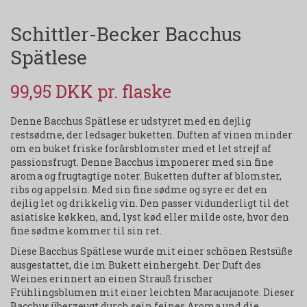
Schittler-Becker Bacchus
Spätlese
99,95 DKK
Denne Bacchus Spätlese er udstyret med en dejlig
restsødme, der ledsager buketten. Duften af ​​vinen minder
om en buket friske forårsblomster med et let strejf af
passionsfrugt. Denne Bacchus imponerer med sin fine
aroma og frugtagtige noter. Buketten dufter af blomster,
ribs og appelsin. Med sin fine sødme og syre er det en
dejlig let og drikkelig vin. Den passer vidunderligt til det
asiatiske køkken, and, lyst kød eller milde oste, hvor den
fine sødme kommer til sin ret.
Diese Bacchus Spätlese wurde mit einer schönen Restsüße
ausgestattet, die im Bukett einhergeht. Der Duft des
Weines erinnert an einen Strauß frischer
Frühlingsblumen mit einer leichten Maracujanote. Dieser
Bacchus überzeugt durch sein feines Aroma und die