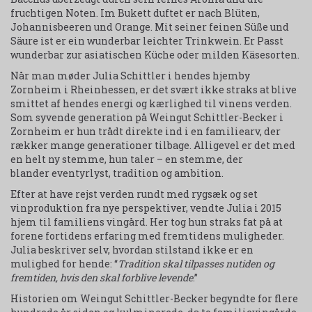
fruchtigen Noten. Im Bukett duftet er nach Blüten,
Johannisbeeren und Orange. Mit seiner feinen Süße und
Säure ist er ein wunderbar leichter Trinkwein. Er Passt
wunderbar zur asiatischen Küche oder milden Käsesorten.
Når man møder Julia Schittler i hendes hjemby
Zornheim i Rheinhessen, er det svært ikke straks at blive
smittet af hendes energi og kærlighed til vinens verden.
Som syvende generation på Weingut Schittler-Becker i
Zornheim er hun trådt direkte ind i en familiearv, der
rækker mange generationer tilbage. Alligevel er det med
en helt ny stemme, hun taler – en stemme, der
blander eventyrlyst, tradition og ambition.
Efter
at have rejst verden rundt med rygsæk og set
vinproduktion fra nye perspektiver, vendte Julia i 2015
hjem til familiens vingård. Her tog hun straks fat på at
forene fortidens erfaring med fremtidens muligheder.
Julia beskriver selv, hvordan stilstand ikke er en
mulighed for hende: “
Tradition skal tilpasses nutiden og
fremtiden, hvis den skal forblive levende
.”
Historien om Weingut Schittler-Becker begyndte for flere