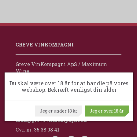
GREVE VINKOMPAGNI
Greve VinKompagni ApS / Maximum
Wine
Ventrupparken 24
Du skal være over 18 år for at handle på vores
webshop. Bekræft venligst din alder
DK-2670 Greve
Danmark
+45 24 92 77 88
Jeg er under 18 år
Jeg er over 18 år
mail@grevevinkompagni.dk
Cvr. nr. 35 38 08 41