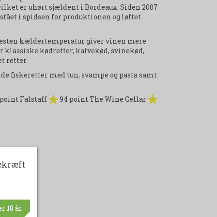
hvilket er uhørt sjældent i Bordeaux. Siden 2007
stået i spidsen for produktionen og løftet
, næsten kældertemperatur giver vinen mere
er klassiske kødretter, kalvekød, svinekød,
t retter.
lide fiskeretter med tun, svampe og pasta samt
point Falstaff
94 point The Wine Cellar
ekræft
r 18 år