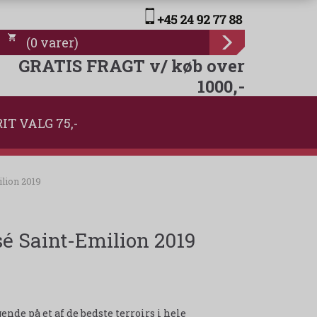
(
0
varer
)
GRATIS FRAGT v/ køb over
1000,-
IT VALG 75,-
lion 2019
é Saint-Emilion 2019
nde på et af de bedste terroirs i hele