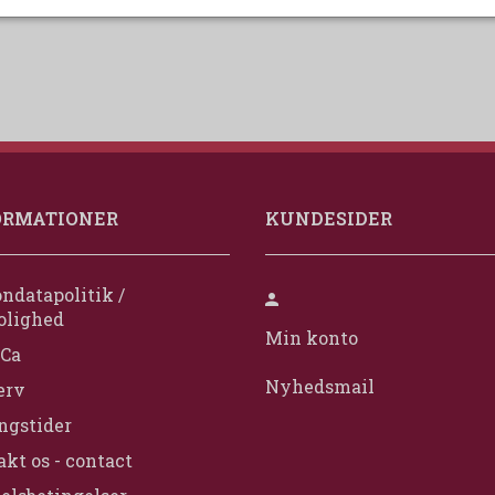
ORMATIONER
KUNDESIDER
ndatapolitik /
olighed
Min konto
Ca
Nyhedsmail
erv
ngstider
kt os - contact