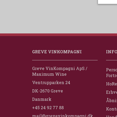
GREVE VINKOMPAGNI
INF
Greve VinKompagni ApS /
Perso
Maximum Wine
Fortr
Ventrupparken 24
HoRe
DK-2670 Greve
Erhv
Danmark
Åbni
+45 24 92 77 88
Konta
mail@grevevinkompagni.dk