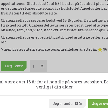
appellationen. Slottet består af 6,82 hektar på ét enkelt plot, 
er det famøse Hubert de Boüard fra kultslottet Angélus der har 
kvaliteten til den absolutte elite.
Chateau Bellevue serveres bedst ved 15-16 grader. Den kølige
friskhed og løft. Chateau Bellevue serveres bedst med alle typ
oksekød, lam, and, vildt, stegt kylling, ristet, braiseret og grille
Chateau Bellevue er et perfekt match med asiatiske retter, so
ost.
Vinen høster internationale topanmeldelser år efter år.
96 
Læg i kurv
al være over 18 år for at handle på vores webshop. B
En kasse indeholder 12 flasker - 75 cl. 14,5 % Alkohol
venligst din alder
Udskriv produktark
Jeg er under 18 år
Jeg er ove