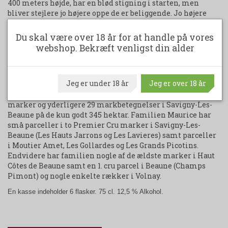
400 meters højde, har en blød stigning i starten, men
bliver stejlere jo højere oppe de er beliggende. Jo højere
markerne ligger i den nordlige ende, jo mere ligner
undergrunden den fra Corton, mens undergrunden er
Du skal være over 18 år for at handle på vores
mere sten og grusholdig op mod Pernand-Vergelesses.
webshop. Bekræft venligst din alder
Længere nede bliver undergrunden præget af rødbrun
kalksten og mere lerholdig jord med småsten. Markerne
der er eksponeret mod øst har mere kalksten og sand i
Jeg er under 18 år
Jeg er over 18 år
jorden. Med et så spændende og spraglet terroir, er det
ikke underligt at der eksisterer hele 22 Premier Cru
marker og yderligere 29 markbetegnelser i Savigny-Les-
Beaune på de kun godt 345 hektar. Familien Maurice har
små parceller i to Premier Cru marker i Savigny-Les-
Beaune (Les Hauts Jarrons og Les Lavieres) samt parceller
i Moutier Amet, Les Gollardes og Les Grands Picotins.
Endvidere har familien nogle af de ældste marker i Haut
Côtes de Beaune samt en 1. cru parcel i Beaune (Champs
Pimont) og nogle enkelte rækker i Volnay.
En kasse indeholder 6 flasker. 75 cl. 12,5 % Alkohol.