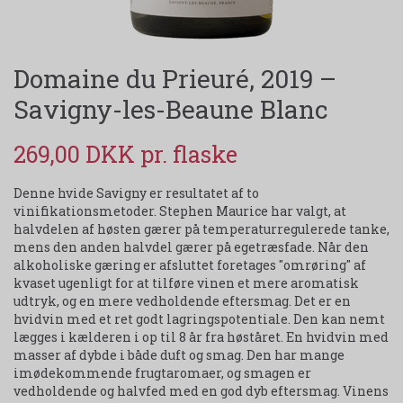
Domaine du Prieuré, 2019 –
Savigny-les-Beaune Blanc
269,00 DKK
Denne hvide Savigny er resultatet af to
vinifikationsmetoder. Stephen Maurice har valgt, at
halvdelen af høsten gærer på temperaturregulerede tanke,
mens den anden halvdel gærer på egetræsfade. Når den
alkoholiske gæring er afsluttet foretages "omrøring" af
kvaset ugenligt for at tilføre vinen et mere aromatisk
udtryk, og en mere vedholdende eftersmag. Det er en
hvidvin med et ret godt lagringspotentiale. Den kan nemt
lægges i kælderen i op til 8 år fra høståret. En hvidvin med
masser af dybde i både duft og smag. Den har mange
imødekommende frugtaromaer, og smagen er
vedholdende og halvfed med en god dyb eftersmag. Vinens