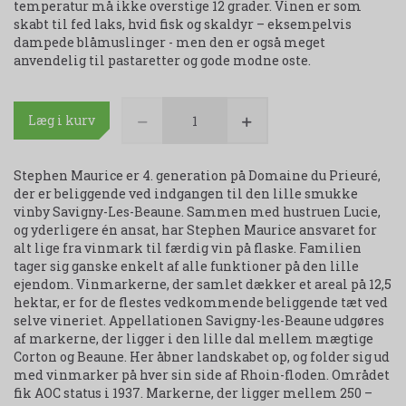
temperatur må ikke overstige 12 grader. Vinen er som
skabt til fed laks, hvid fisk og skaldyr – eksempelvis
dampede blåmuslinger - men den er også meget
anvendelig til pastaretter og gode modne oste.
Læg i kurv
Stephen Maurice er 4. generation på Domaine du Prieuré,
der er beliggende ved indgangen til den lille smukke
vinby Savigny-Les-Beaune. Sammen med hustruen Lucie,
og yderligere én ansat, har Stephen Maurice ansvaret for
alt lige fra vinmark til færdig vin på flaske. Familien
tager sig ganske enkelt af alle funktioner på den lille
ejendom. Vinmarkerne, der samlet dækker et areal på 12,5
hektar, er for de flestes vedkommende beliggende tæt ved
selve vineriet. Appellationen Savigny-les-Beaune udgøres
af markerne, der ligger i den lille dal mellem mægtige
Corton og Beaune. Her åbner landskabet op, og folder sig ud
med vinmarker på hver sin side af Rhoin-floden. Området
fik AOC status i 1937. Markerne, der ligger mellem 250 –