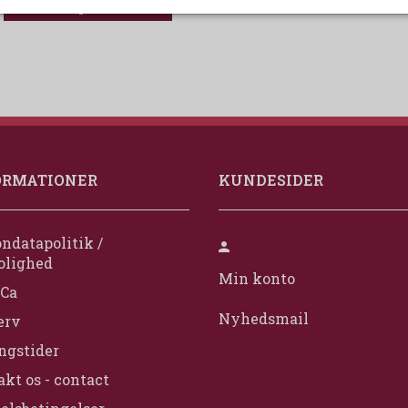
Udskriv produktark
ORMATIONER
KUNDESIDER
ndatapolitik /
olighed
Min konto
Ca
Nyhedsmail
erv
ngstider
kt os - contact