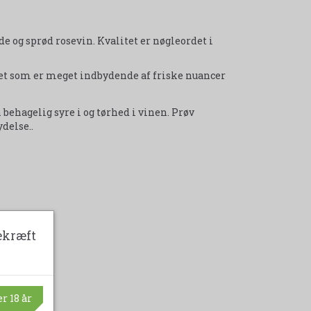
 og sprød rosevin. Kvalitet er nøgleordet i
t som er meget indbydende af friske nuancer
behagelig syre i og tørhed i vinen. Prøv
ydelse..
ekræft
r 18 år