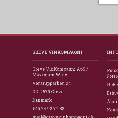
GREVE VINKOMPAGNI
INF
Greve VinKompagni ApS /
Perso
Maximum Wine
Fortr
Ventrupparken 24
HoRe
DK-2670 Greve
Erhv
Danmark
Åbni
+45 24 92 77 88
Konta
mail@grevevinkompagni.dk