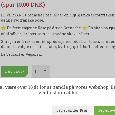
(spar 10,00 DKK)
LE VERSANT Grenache Rose IGP er en rigtig lækker forfriskende
denne sydfranske Rose.
En fremragende Rose på druen Grenache.
En skøn bouque
af hindbær, jordbær samt solmodne skovjordbær.
Smagen er frisk, cremet, sprød og med røde bær touch, samt en 
denne udvalgte rose til salater, kylling, grill, buffet eller ren n
Le Versant er Vegansk.
Læg i kurv
al være over 18 år for at handle på vores webshop. B
En kasse indeholder 6 flasker. 75 cl. 13 % Alkohol.
venligst din alder
Se produktinformation og ingredienser via
denne side
.
Jeg er under 18 år
Jeg er ove