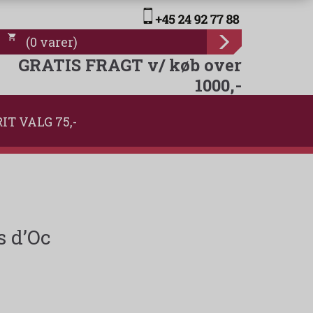
(
0
varer
)
GRATIS FRAGT v/ køb over
1000,-
IT VALG 75,-
 d’Oc