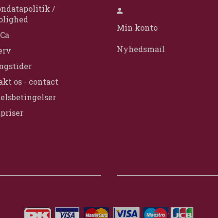
ndatapolitik /
olighed
Min konto
Ca
Nyhedsmail
erv
ngstider
kt os - contact
elsbetingelser
priser