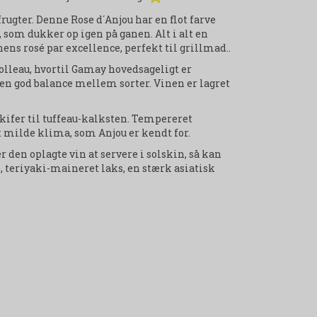
frugter. Denne Rose d´Anjou har en flot farve
som dukker op igen på ganen. Alt i alt en
ns rosé par excellence, perfekt til grillmad..
olleau, hvortil Gamay hovedsageligt er
e en god balance mellem sorter. Vinen er lagret
kifer til tuffeau-kalksten. Tempereret
 milde klima, som Anjou er kendt for.
r den oplagte vin at servere i solskin, så kan
 teriyaki-maineret laks, en stærk asiatisk