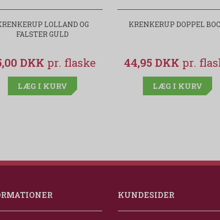
KRENKERUP LOLLAND OG
KRENKERUP DOPPEL BO
FALSTER GULD
5,00 DKK
44,95 DKK
LÆG I KURV
LÆG I KURV
ORMATIONER
KUNDESIDER