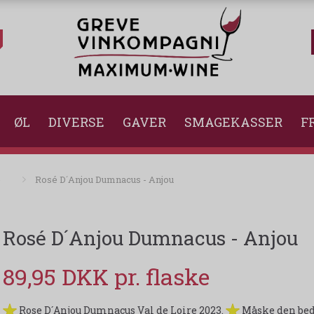
ØL
DIVERSE
GAVER
SMAGEKASSER
FR
é
Rosé D´Anjou Dumnacus - Anjou
Rosé D´Anjou Dumnacus - Anjou
89,95 DKK
Rose D´Anjou Dumnacus Val de Loire 2023.
Måske den beds