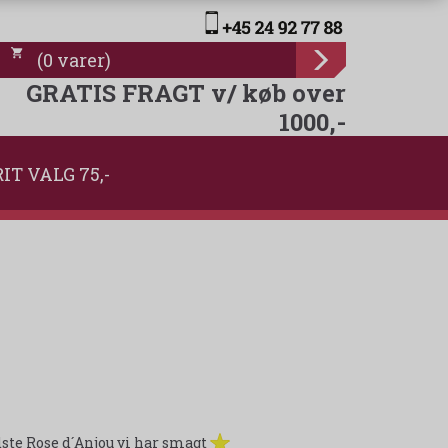
(
0
varer
)
GRATIS FRAGT v/ køb over
1000,-
IT VALG 75,-
te Rose d´Anjou vi har smagt