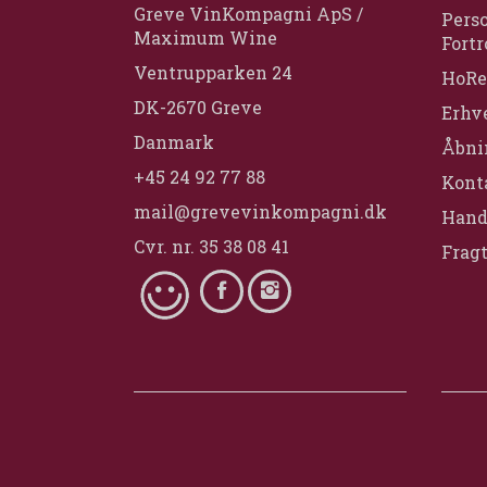
Greve VinKompagni ApS /
Perso
Maximum Wine
Fortr
Ventrupparken 24
HoRe
DK-2670 Greve
Erhv
Danmark
Åbni
+45 24 92 77 88
Konta
mail@grevevinkompagni.dk
Hand
Cvr. nr. 35 38 08 41
Fragt