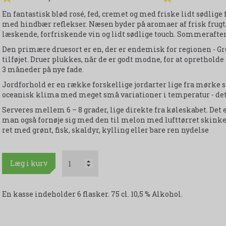
En fantastisk blød rosé, fed, cremet og med friske lidt sødlige 
med hindbær reflekser. Næsen byder på aromaer af frisk frugt, 
læskende, forfriskende vin og lidt sødlige touch. Sommeraftene
Den primære druesort er en, der er endemisk for regionen - Gr
tilføjet. Druer plukkes, når de er godt modne, for at oprethold
3 måneder på nye fade.
Jordforhold er en række forskellige jordarter lige fra mørke s
oceanisk klima med meget små variationer i temperatur - det
Serveres mellem 6 – 8 grader, lige direkte fra køleskabet. Det e
man også fornøje sig med den til melon med lufttørret skinke,
ret med grønt, fisk, skaldyr, kylling eller bare ren nydelse
Læg i kurv
En kasse indeholder 6 flasker. 75 cl. 10,5 % Alkohol.