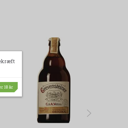
ekræft
r 18 år