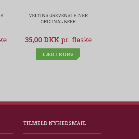
CK
VELTINS GREVENSTEINER
BRAUNEBE
ORIGINAL BEER
SONNENUH
RICHTE
35,00 DKK
349,00 
LÆG I KURV
LÆG
TILMELD NYHEDSMAIL