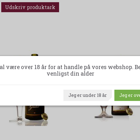
Udskriv produktark
al være over 18 år for at handle på vores webshop. B
venligst din alder
Jeg er under 18 år
Jeg er ove