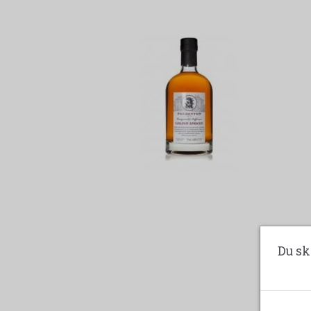
stamm
abrik
produk
Du sk