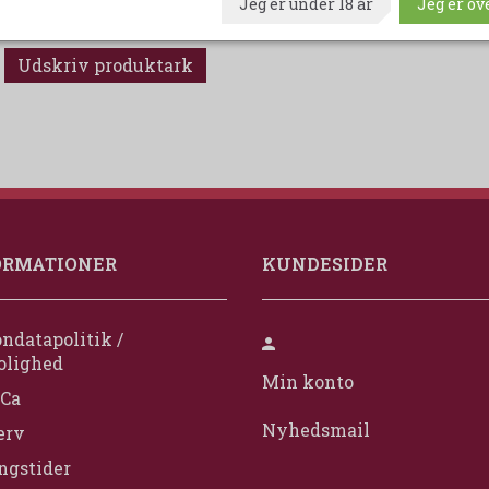
Jeg er under 18 år
Jeg er ove
1 flaske indeholder 70 cl. 17,5 %
Udskriv produktark
ORMATIONER
KUNDESIDER
ndatapolitik /
olighed
Min konto
Ca
Nyhedsmail
erv
ngstider