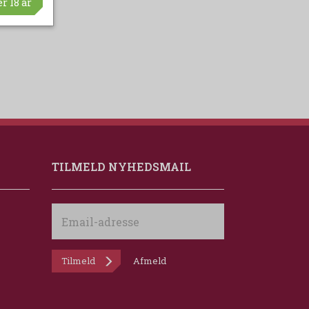
r 18 år
TILMELD NYHEDSMAIL
Email-
adresse
Tilmeld
Afmeld