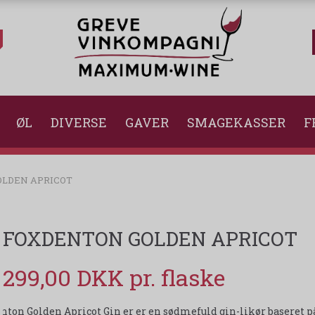
ØL
DIVERSE
GAVER
SMAGEKASSER
F
LDEN APRICOT
FOXDENTON GOLDEN APRICOT
299,00 DKK
nton Golden Apricot Gin er er en sødmefuld gin-likør baseret på