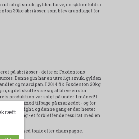
n utroligt smuk, gylden farve, en sødmefuld smag af
enton 30kg abrikoser, som blev grundlaget for første
eret på abrikoser - dette er Foxdentons
ucces. Denne gin har en utroligt smuk, gylden
mandler og marcipan. I 2014 fik Foxdenton 30kg
, og det skulle vise sig at blive en stor
årets produktion var solgt på under 1 måned! I
ricot er dermed tilbage på markedet - og for
 Isle of Wight, og denne gang er der høstet
ekræft
arve og smag - et forbløffende resultat med en
ler mixes med tonic eller champagne.