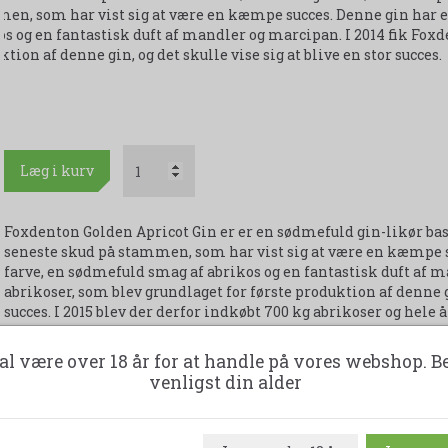
en, som har vist sig at være en kæmpe succes. Denne gin har e
os og en fantastisk duft af mandler og marcipan. I 2014 fik Foxd
tion af denne gin, og det skulle vise sig at blive en stor succes.
Læg i kurv
Foxdenton Golden Apricot Gin er er en sødmefuld gin-likør bas
seneste skud på stammen, som har vist sig at være en kæmpe s
farve, en sødmefuld smag af abrikos og en fantastisk duft af 
abrikoser, som blev grundlaget for første produktion af denne gin
succes. I 2015 blev der derfor indkøbt 700 kg abrikoser og hele 
2016 blev der købt over 3 ton abrikoser og Foxdenton Golden Ap
første gang i Danmark. Abrikoserne kommer fra den engelske ø
al være over 18 år for at handle på vores webshop. B
lidt senere end tidligere, hvilket giver den færdige gin mere f
venligst din alder
dejlig sød smag.
Foxdenton Golden Apricot kan med sine 17,5% nydes over is el