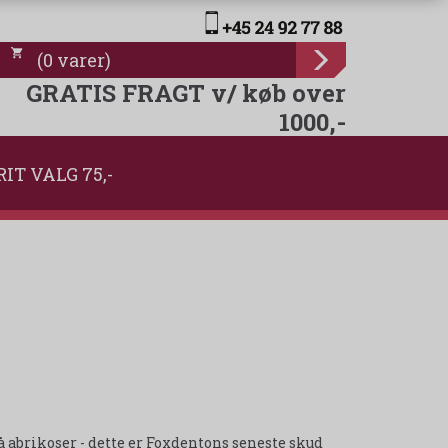
(
0
varer
)
GRATIS FRAGT v/ køb over
1000,-
RIT VALG 75,-
 abrikoser - dette er Foxdentons seneste skud på