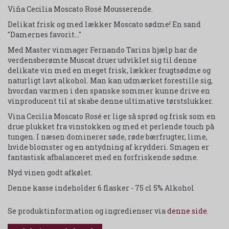
Viña Cecilia Moscato Rosé Mousserende.
Delikat frisk og med lækker Moscato sødme! En sand
"Damernes favorit..."
Med Master vinmager Fernando Tarins hjælp har de
verdensberømte Muscat druer udviklet sig til denne
delikate vin med en meget frisk, lækker frugtsødme og
naturligt lavt alkohol. Man kan udmærket forestille sig,
hvordan varmen i den spanske sommer kunne drive en
vinproducent til at skabe denne ultimative tørstslukker.
Vina Cecilia Moscato Rosé er lige så sprød og frisk som en
drue plukket fra vinstokken og med et perlende touch på
tungen. I næsen dominerer søde, røde bærfrugter, lime,
hvide blomster og en antydning af krydderi. Smagen er
fantastisk afbalanceret med en forfriskende sødme.
Nyd vinen godt afkølet.
Denne kasse indeholder 6 flasker - 75 cl 5% Alkohol
Se produktinformation og ingredienser via
denne side
.