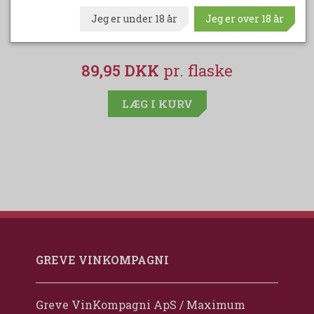
BRACHETTO D`ACQUI DOC SCANAVINO
RI
Jeg er under 18 år
Jeg er over 18 år
89,95 DKK
LÆG I KURV
GREVE VINKOMPAGNI
Greve VinKompagni ApS / Maximum