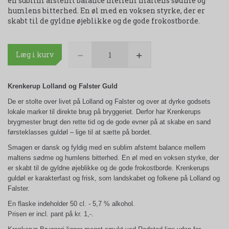
en sublim afstemt balance mellem maltens sødme og
humlens bitterhed. En øl med en voksen styrke, der er
skabt til de gyldne øjeblikke og de gode frokostborde.
Læg i kurv
Krenkerup Lolland og Falster Guld
De er stolte over livet på Lolland og Falster og over at dyrke godsets
lokale marker til direkte brug på bryggeriet. Derfor har Krenkerups
brygmester brugt den rette tid og de gode evner på at skabe en sand
førsteklasses guldøl – lige til at sætte på bordet.
Smagen er dansk og fyldig med en sublim afstemt balance mellem
maltens sødme og humlens bitterhed. En øl med en voksen styrke, der
er skabt til de gyldne øjeblikke og de gode frokostborde. Krenkerups
guldøl er karakterfast og frisk, som landskabet og folkene på Lolland og
Falster.
En flaske indeholder 50 cl. - 5,7 % alkohol.
Prisen er incl. pant på kr. 1,-.