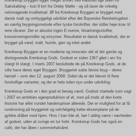
Krenkerup Bryggeri ligger meget smukt ved Radsted lige uden for
Sakskøbing – kun 9 km fra Oreby Mølle - og så laver de virkelig
velsmagende kvalitetsøl. Øl fra Krenkerup Bryggeri er brygget med
dansk malt og omhyggeligt udviklet efter det Bayerske Reinheitsgebot -
en særlig brygningsmetode efter tyske forskrifter, der stiller høje krav til
rene råvarer. Der er absolut ingen E-numre, tilsætningsstoffer,
konserveringsmidler og enzymer. Resultatet er dansk kvalitetsøl, der er
brygget på vand, malt, humle, gær og intet andet.
Krenkerup Bryggeri er en moderne og innovativ del af det gamle og
distingverede Krenkerup Gods. Godset er siden 1367 gået i arv fra
slægt til slægt. I marts 2007 besluttede de på Krenkerup Gods, at de
ville have deres eget Bryggeri. Bryggeriet satte første bryg – deres
høstøl – over den 12. august 2008. Siden da er det blevet til flere
forskellige varianter, og der er hele tiden nye under udvikling.
Krenkerup Gods er i den grad et besøg værd. Godset startede som sagt
i 2007 en ambitiøs egenproduktion af øl, men på trods af den korte
historie har øllet vundet hæderspriser allerede. Der er mulighed for at få
rundvisning på bryggeriet og selvfølgelig købe eksemplarer på de
gyldne dråber med hjem. Hvis I kan lide øl, bør I aldrig være i nærheden
af godset, uden at svinge en tur forbi. Krenkerup Gods har også en
café, der har åben i sommerhalvåret.