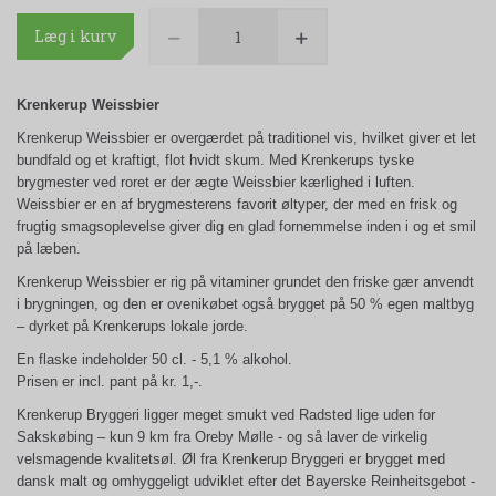
Læg i kurv
Krenkerup Weissbier
Krenkerup Weissbier er overgærdet på traditionel vis, hvilket giver et let
bundfald og et kraftigt, flot hvidt skum. Med Krenkerups tyske
brygmester ved roret er der ægte Weissbier kærlighed i luften.
Weissbier er en af brygmesterens favorit øltyper, der med en frisk og
frugtig smagsoplevelse giver dig en glad fornemmelse inden i og et smil
på læben.
Krenkerup Weissbier er rig på vitaminer grundet den friske gær anvendt
i brygningen, og den er ovenikøbet også brygget på 50 % egen maltbyg
– dyrket på Krenkerups lokale jorde.
En flaske indeholder 50 cl. - 5,1 % alkohol.
Prisen er incl. pant på kr. 1,-.
Krenkerup Bryggeri ligger meget smukt ved Radsted lige uden for
Sakskøbing – kun 9 km fra Oreby Mølle - og så laver de virkelig
velsmagende kvalitetsøl. Øl fra Krenkerup Bryggeri er brygget med
dansk malt og omhyggeligt udviklet efter det Bayerske Reinheitsgebot -