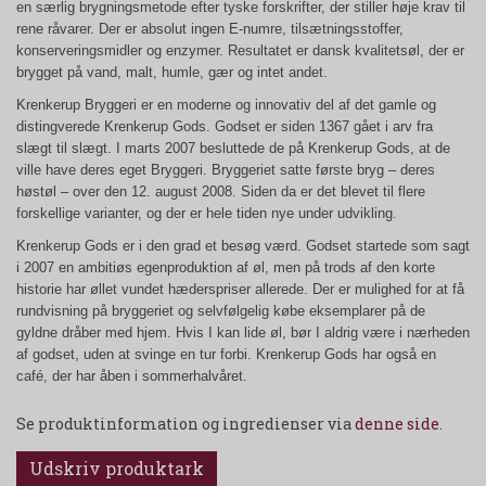
en særlig brygningsmetode efter tyske forskrifter, der stiller høje krav til
rene råvarer. Der er absolut ingen E-numre, tilsætningsstoffer,
konserveringsmidler og enzymer. Resultatet er dansk kvalitetsøl, der er
brygget på vand, malt, humle, gær og intet andet.
Krenkerup Bryggeri er en moderne og innovativ del af det gamle og
distingverede Krenkerup Gods. Godset er siden 1367 gået i arv fra
slægt til slægt. I marts 2007 besluttede de på Krenkerup Gods, at de
ville have deres eget Bryggeri. Bryggeriet satte første bryg – deres
høstøl – over den 12. august 2008. Siden da er det blevet til flere
forskellige varianter, og der er hele tiden nye under udvikling.
Krenkerup Gods er i den grad et besøg værd. Godset startede som sagt
i 2007 en ambitiøs egenproduktion af øl, men på trods af den korte
historie har øllet vundet hæderspriser allerede. Der er mulighed for at få
rundvisning på bryggeriet og selvfølgelig købe eksemplarer på de
gyldne dråber med hjem. Hvis I kan lide øl, bør I aldrig være i nærheden
af godset, uden at svinge en tur forbi. Krenkerup Gods har også en
café, der har åben i sommerhalvåret.
Se produktinformation og ingredienser via
denne side
.
Udskriv produktark