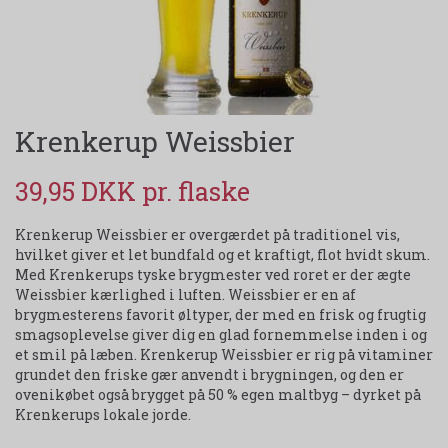
Krenkerup Weissbier
39,95 DKK
Krenkerup Weissbier er overgærdet på traditionel vis,
hvilket giver et let bundfald og et kraftigt, flot hvidt skum.
Med Krenkerups tyske brygmester ved roret er der ægte
Weissbier kærlighed i luften. Weissbier er en af
brygmesterens favorit øltyper, der med en frisk og frugtig
smagsoplevelse giver dig en glad fornemmelse inden i og
et smil på læben. Krenkerup Weissbier er rig på vitaminer
grundet den friske gær anvendt i brygningen, og den er
ovenikøbet også brygget på 50 % egen maltbyg – dyrket på
Krenkerups lokale jorde.