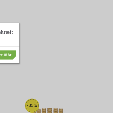
ekræft
r 18 år
-35%