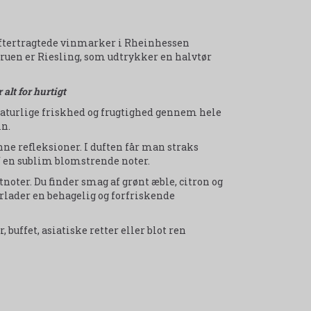
ftertragtede vinmarker i Rheinhessen
 Druen er Riesling, som udtrykker en halvtør
alt for hurtigt
naturlige friskhed og frugtighed gennem hele
in.
ønne refleksioner. I duften får man straks
af en sublim blomstrende noter.
noter. Du finder smag af grønt æble, citron og
terlader en behagelig og forfriskende
, buffet, asiatiske retter eller blot ren