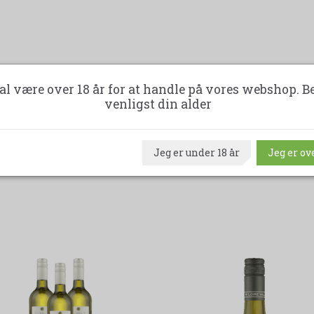
al være over 18 år for at handle på vores webshop. B
venligst din alder
Jeg er under 18 år
Jeg er ove