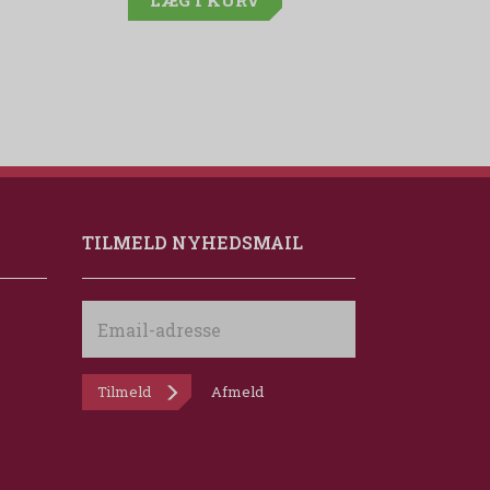
LÆG I KURV
TILMELD NYHEDSMAIL
Email-
adresse
Tilmeld
Afmeld