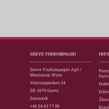
GREVE VINKOMPAGNI
INF
Greve VinKompagni ApS /
Perso
Maximum Wine
Fortr
Ventrupparken 24
HoRe
DK-2670 Greve
Erhv
Danmark
Åbni
+45 24 92 77 88
Konta