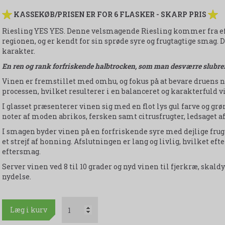
KASSEKØB/PRISEN ER FOR 6 FLASKER - SKARP PRIS
Riesling YES YES. Denne velsmagende Riesling kommer fra e
regionen, og er kendt for sin sprøde syre og frugtagtige smag.
karakter.
En ren og rank forfriskende halbtrocken, som man desværre slubrer 
Vinen er fremstillet med omhu, og fokus på at bevare druens 
processen, hvilket resulterer i en balanceret og karakterfuld v
I glasset præsenterer vinen sig med en flot lys gul farve og gr
noter af moden abrikos, fersken samt citrusfrugter, ledsaget 
I smagen byder vinen på en forfriskende syre med dejlige frugt
et strejf af honning. Afslutningen er lang og livlig, hvilket ef
eftersmag.
Server vinen ved 8 til 10 grader og nyd vinen til fjerkræ, skaldyr
nydelse.
Læg i kurv