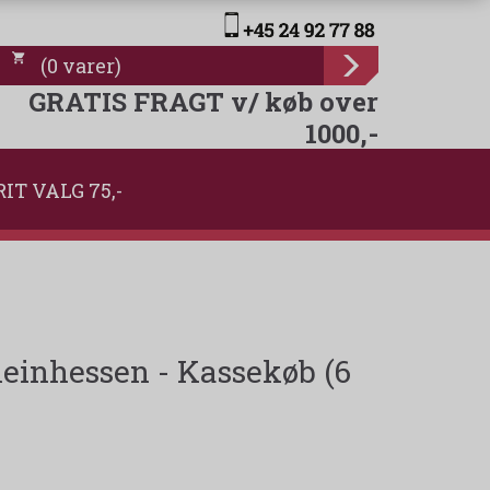
(
0
varer
)
GRATIS FRAGT v/ køb over
1000,-
RIT VALG 75,-
einhessen - Kassekøb (6