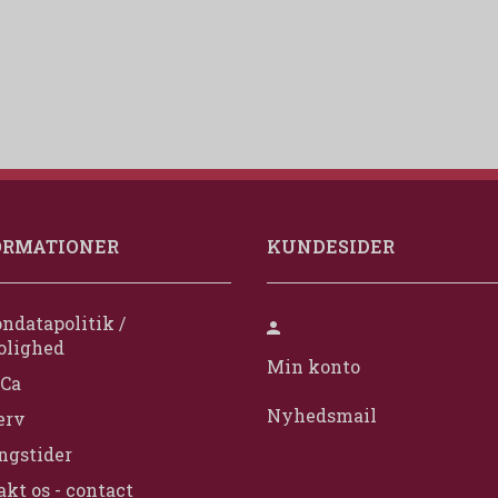
ORMATIONER
KUNDESIDER
ndatapolitik /
olighed
Min konto
Ca
Nyhedsmail
erv
ngstider
kt os - contact