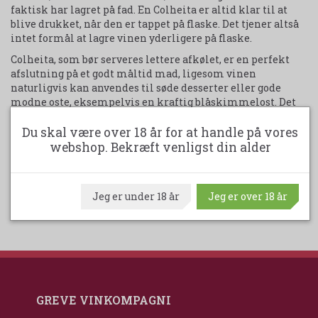
faktisk har lagret på fad. En Colheita er altid klar til at
blive drukket, når den er tappet på flaske. Det tjener altså
intet formål at lagre vinen yderligere på flaske.
Colheita, som bør serveres lettere afkølet, er en perfekt
afslutning på et godt måltid mad, ligesom vinen
naturligvis kan anvendes til søde desserter eller gode
modne oste, eksempelvis en kraftig blåskimmelost. Det
er også en dejlig ledsager til kager, chokolade, valnødder,
crème brûlée eller til en god kop kaffe med en cigar.
Du skal være over 18 år for at handle på vores
webshop. Bekræft venligst din alder
Udskriv produktark
Jeg er under 18 år
Jeg er over 18 år
GREVE VINKOMPAGNI