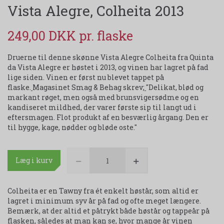
Vista Alegre, Colheita 2013
249,00 DKK
Druerne til denne skønne Vista Alegre Colheita fra Quinta
da Vista Alegre er høstet i 2013, og vinen har lagret på fad
lige siden. Vinen er først nu blevet tappet på
flaske.
Magasinet Smag & Behag skrev;
"Delikat, blød og
markant røget, men også med brunsvigersødme og en
kandiseret mildhed, der varer første sip til langt ud i
eftersmagen. Flot produkt af en besværlig årgang. Den er
til hygge, kage, nødder og bløde oste."
Læg i kurv
Colheita er en Tawny fra ét enkelt høstår, som altid er
lagret i minimum syv år på fad og ofte meget længere.
Bemærk, at der altid et påtrykt både høstår og tappeår på
flasken, således at man kan se, hvor mange år vinen