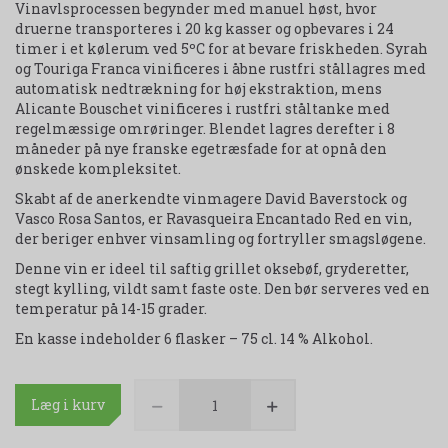
Vinavlsprocessen begynder med manuel høst, hvor
druerne transporteres i 20 kg kasser og opbevares i 24
timer i et kølerum ved 5ºC for at bevare friskheden. Syrah
og Touriga Franca vinificeres i åbne rustfri stållagres med
automatisk nedtrækning for høj ekstraktion, mens
Alicante Bouschet vinificeres i rustfri ståltanke med
regelmæssige omrøringer. Blendet lagres derefter i 8
måneder på nye franske egetræsfade for at opnå den
ønskede kompleksitet.
Skabt af de anerkendte vinmagere David Baverstock og
Vasco Rosa Santos, er Ravasqueira Encantado Red en vin,
der beriger enhver vinsamling og fortryller smagsløgene.
Denne vin er ideel til saftig grillet oksebøf, gryderetter,
stegt kylling, vildt samt faste oste. Den bør serveres ved en
temperatur på 14-15 grader.
En kasse indeholder 6 flasker – 75 cl. 14 % Alkohol.
Læg i kurv