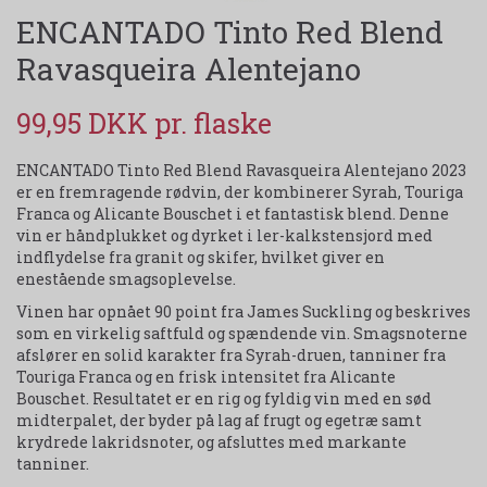
ENCANTADO Tinto Red Blend
Ravasqueira Alentejano
99,95 DKK
ENCANTADO Tinto Red Blend Ravasqueira Alentejano 2023
er en fremragende rødvin, der kombinerer Syrah, Touriga
Franca og Alicante Bouschet i et fantastisk blend. Denne
vin er håndplukket og dyrket i ler-kalkstensjord med
indflydelse fra granit og skifer, hvilket giver en
enestående smagsoplevelse.
Vinen har opnået 90 point fra James Suckling og beskrives
som en virkelig saftfuld og spændende vin. Smagsnoterne
afslører en solid karakter fra Syrah-druen, tanniner fra
Touriga Franca og en frisk intensitet fra Alicante
Bouschet. Resultatet er en rig og fyldig vin med en sød
midterpalet, der byder på lag af frugt og egetræ samt
krydrede lakridsnoter, og afsluttes med markante
tanniner.