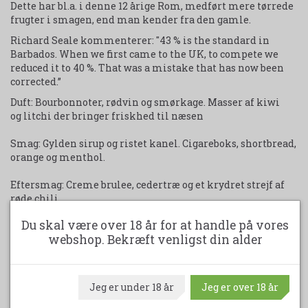
Dette har bl.a. i denne 12 årige Rom, medført mere tørrede
frugter i smagen, end man kender fra den gamle.
Richard Seale kommenterer: "43 % is the standard in
Barbados. When we first came to the UK, to compete we
reduced it to 40 %. That was a mistake that has now been
corrected.”
Duft: Bourbonnoter, rødvin og smørkage.
Masser
af kiwi
og
litchi der bringer friskhed til næsen
Smag:
Gylden sirup og ristet kanel.
Cigareboks, shortbread,
orange og menthol.
Eftersmag:
Creme brulee, cedertræ og et krydret strejf af
røde chili
Kommentar:
Det rykker, en klasse dram til enhver
Du skal være over 18 år for at handle på vores
lejlighed
webshop. Bekræft venligst din alder
Læg i kurv
Jeg er under 18 år
Jeg er over 18 år