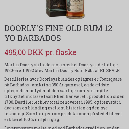
DOORLY'S FINE OLD RUM 12
YO BARBADOS
495,00 DKK
Martin Doorly stiftede rom mærket Doorlys i de tidlige
1920-ere. I 1992 blev Martin Doorly Rum købt af RL SEALE.
Destilleriet hvor Doorleys blandes og lagres er Foursquare
på Barbados - omkring 350 år gammel, og de ældste
optegnelser antyder at den særlige rom-vin-mølle
tilknyttet molasse fabrikken har været i produktion siden
1730. Destilleriet blev total renoveret i 1995, og fremstår i
dag som en blanding mellem historien og den nye
teknologi. Samtidig er romproduktionen på stedet blevet
erklæret 100 % miljø rigtig.
I overensstemmelse med god Barbados-tradition, er der