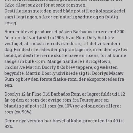
ikke tilsat sukker for at søde rommen.
Destillationsmetoden med både pot stil og kolonnekedel
samt lagringen, sikrer en naturlig sødme og en fyldig
smag.
Rum er blevet produceret på øen Barbados i mere end 300
år, men det var først fra 1906, hvor Rum Duty Act blev
vedtaget, at industrien udviklede sig, til det vi kender i
dag. Før destilleredes der på plantagerne, men den nye lov
betød, at destillerierne skulle have en licens, for at kunne
sælge sin bulk-rom. Mange handlere i Bridgetown,
inklusive Martin Doorly & Co blev tappere, og væksten
begyndte. Martin Doorly udviklede sig til Doorlys Macaw
Rum og blev den første flaske-rom, der eksporteredes fra
øen.
Doorlys 12 år Fine Old Barbados Rum er lagret fuldt ud i 12
år, og den er som det øvrige rom fra Foursquare en
blanding af pot still rom (ca. 10%) og kolonnedestilleret
rom (ca. 90%).
Denne nye version har hævet alkoholprocenten fra 40 til
43%.