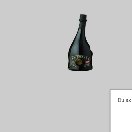
Du sk