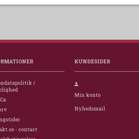
ORMATIONER
KUNDESIDER
ndatapolitik /
olighed
Min konto
Ca
Nyhedsmail
erv
ngstider
kt os - contact