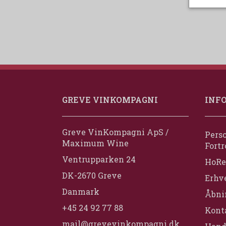
GREVE VINKOMPAGNI
INF
Greve VinKompagni ApS /
Perso
Maximum Wine
Fortr
Ventrupparken 24
HoRe
DK-2670 Greve
Erhv
Danmark
Åbni
+45 24 92 77 88
Konta
mail@grevevinkompagni.dk