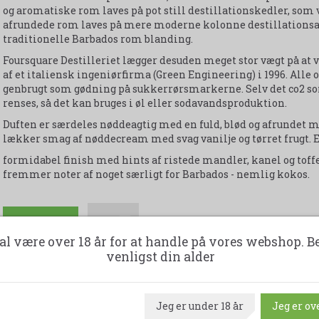
og aromatiske rom laves på pot still destillationskedler, som
afrundede rom laves på mere moderne kolonne destillationsa
traditionelle Barbados rom blanding.
Foursquare Destilleriet lægger desuden meget stor vægt på at v
af et italiensk ingeniørfirma (Green Engineering) i 1996. Alle 
genbrugt som gødning på sukkerrørsmarkerne. Selv det co2 s
renses, så det kan bruges i øl eller sodavandsproduktion.
Duften er særdeles nøddeagtig med en fuld, blød og afrundet m
lækker smag af nøddecream med svag vanilje og tørret frugt.
formidabel finish med hints af ristede mandler, kanel og toff
fremmer noter af noget særligt for Barbados - nemlig kokos.
Læg i kurv
al være over 18 år for at handle på vores webshop. B
venligst din alder
En kasse indeholder 6 flasker - 50 cl. 46 % Alkohol.
Udskriv produktark
Jeg er under 18 år
Jeg er ove