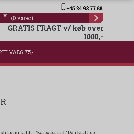
(
0
varer
)
GRATIS FRAGT v/ køb over
1000,-
RIT VALG 75,-
ÅR
stil, som kaldes ”Barbados stil.” Den kraftige