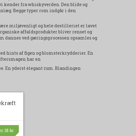
 vi kender fra whiskyverden. Den blide og
nlæg. Begge typer rom indgår i den
ære miljøvenligt og hele destilleriet er lavet
organiske affaldsprodukter bliver renset og
om dannes ved gæringsprocessen opsamles og
ed hints af figen og blomsterkrydderier. En
 Eftersmagen har en
ee. En yderst elegant rum. Blandingen
ekræft
r 18 år