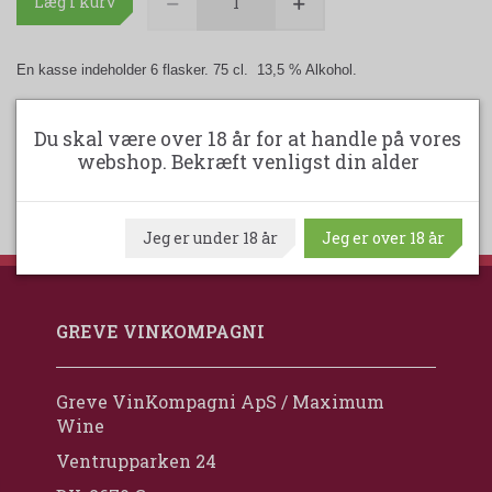
Læg i kurv
En kasse indeholder 6 flasker. 75 cl. 13,5 % Alkohol.
Udskriv produktark
Du skal være over 18 år for at handle på vores
webshop. Bekræft venligst din alder
Jeg er under 18 år
Jeg er over 18 år
GREVE VINKOMPAGNI
Greve VinKompagni ApS / Maximum
Wine
Ventrupparken 24