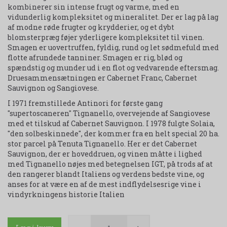
kombinerer sin intense frugt og varme, med en
vidunderlig kompleksitet og mineralitet. Der er lag på lag
af modne røde frugter og krydderier, og et dybt
blomsterpræg føjer yderligere kompleksitet til vinen.
Smagen er uovertruffen, fyldig, rund og let sødmefuld med
flotte afrundede tanniner. Smagen er rig, blød og
spændstig og munder ud i en flot og vedvarende eftersmag.
Druesammensætningen er Cabernet Franc, Cabernet
Sauvignon og Sangiovese.
I 1971 fremstillede Antinori for første gang
"supertoscaneren" Tignanello, overvejende af Sangiovese
med et tilskud af Cabernet Sauvignon. I 1978 fulgte Solaia,
"den solbeskinnede", der kommer fra en helt special 20 ha.
stor parcel på Tenuta Tignanello. Her er det Cabernet
Sauvignon, der er hoveddruen, og vinen måtte i lighed
med Tignanello nøjes med betegnelsen IGT, på trods af at
den rangerer blandt Italiens og verdens bedste vine, og
anses for at være en af de mest indflydelsesrige vine i
vindyrkningens historie Italien