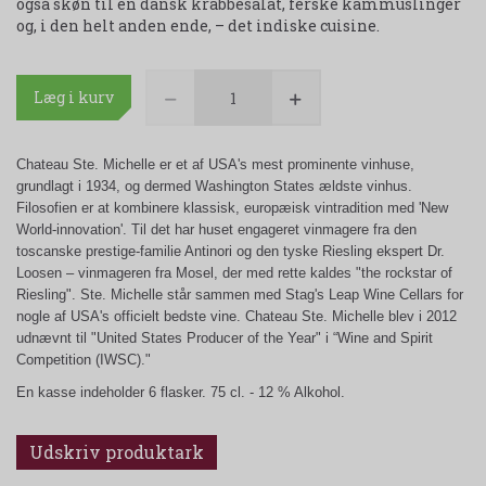
også skøn til en dansk krabbesalat, ferske kammuslinger
og, i den helt anden ende, – det indiske cuisine.
Læg i kurv
Chateau Ste. Michelle er et af USA's mest prominente vinhuse,
grundlagt i 1934, og dermed Washington States ældste vinhus.
Filosofien er at kombinere klassisk, europæisk vintradition med 'New
World-innovation'. Til det har huset engageret vinmagere fra den
toscanske prestige-familie Antinori og den tyske Riesling ekspert Dr.
Loosen – vinmageren fra Mosel, der med rette kaldes "the rockstar of
Riesling". Ste. Michelle står sammen med Stag's Leap Wine Cellars for
nogle af USA's officielt bedste vine. Chateau Ste. Michelle blev i 2012
udnævnt til "United States Producer of the Year" i “Wine and Spirit
Competition (IWSC)."
En kasse indeholder 6 flasker. 75 cl. - 12 % Alkohol.
Udskriv produktark