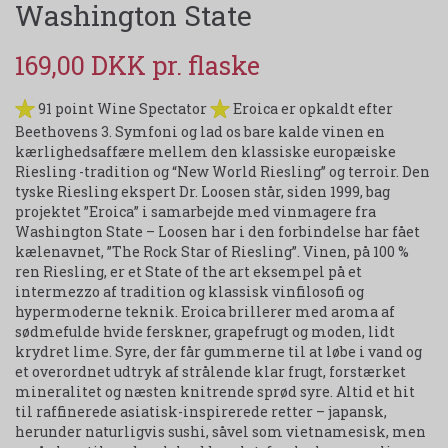
Washington State
169,00 DKK
91 point Wine Spectator
Eroica er opkaldt efter
Beethovens 3. Symfoni og lad os bare kalde vinen en
kærlighedsaffære mellem den klassiske europæiske
Riesling -tradition og “New World Riesling” og terroir. Den
tyske Riesling ekspert Dr. Loosen står, siden 1999, bag
projektet ”Eroica” i samarbejde med vinmagere fra
Washington State – Loosen har i den forbindelse har fået
kælenavnet, ”The Rock Star of Riesling”. Vinen, på 100 %
ren Riesling, er et State of the art eksempel på et
intermezzo af tradition og klassisk vinfilosofi og
hypermoderne teknik. Eroica brillerer med aroma af
sødmefulde hvide ferskner, grapefrugt og moden, lidt
krydret lime. Syre, der får gummerne til at løbe i vand og
et overordnet udtryk af strålende klar frugt, forstærket
mineralitet og næsten knitrende sprød syre. Altid et hit
til raffinerede asiatisk-inspirerede retter – japansk,
herunder naturligvis sushi, såvel som vietnamesisk, men