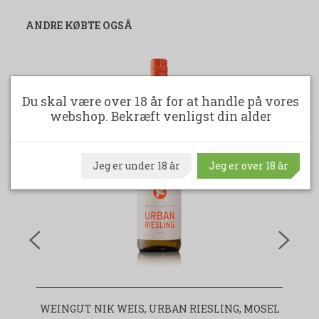
ANDRE KØBTE OGSÅ
Du skal være over 18 år for at handle på vores
webshop. Bekræft venligst din alder
Jeg er under 18 år
Jeg er over 18 år
WEINGUT NIK WEIS, URBAN RIESLING, MOSEL
H